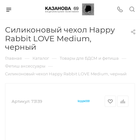
Силиконовый чехол Happy
Rabbit LOVE Medium,
черный
—
—
—
Главная
Каталог
Товары для БДСМ и фетиша
—
Фетиш аксессуары
Силиконовый чехол Happy Rabbit LOVE Medium, черный
Артикул:
73139