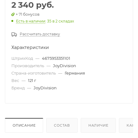
2 340 руб.
+ 71 бонусов
Есть в наличии
: 35
в 2 складах
Рассчитать доставку
Характеристики
ШтрихКод
—
4675953351101
Производитель
—
JoyDivision
Страна-изготовитель
—
Германия
Вес
—
121 г
Бренд
—
JoyDivision
ОПИСАНИЕ
СОСТАВ
НАЛИЧИЕ
КАК 