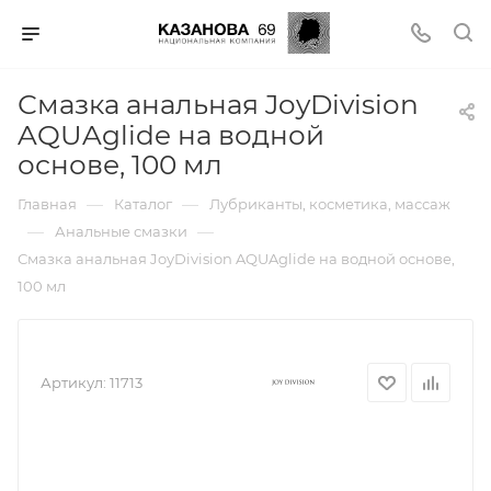
Смазка анальная JoyDivision
AQUAglide на водной
основе, 100 мл
—
—
Главная
Каталог
Лубриканты, косметика, массаж
—
—
Анальные смазки
Смазка анальная JoyDivision AQUAglide на водной основе,
100 мл
Артикул:
11713