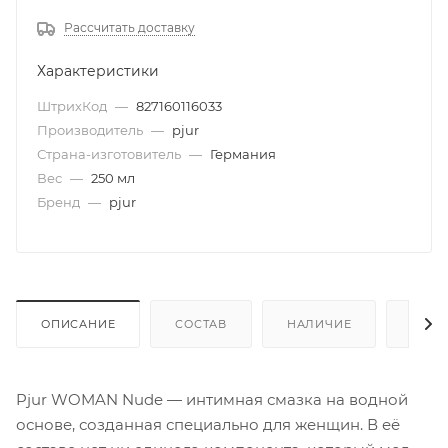
Рассчитать доставку
Характеристики
ШтрихКод
—
827160116033
Производитель
—
pjur
Страна-изготовитель
—
Германия
Вес
—
250 мл
Бренд
—
pjur
ОПИСАНИЕ
СОСТАВ
НАЛИЧИЕ
КАК 
Pjur WOMAN Nude — интимная смазка на водной
основе, созданная специально для женщин. В её