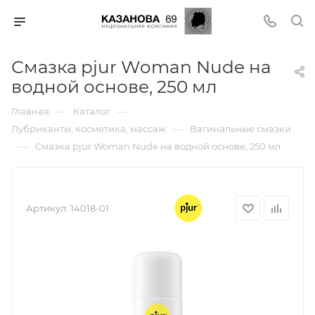
Смазка pjur Woman Nude на
водной основе, 250 мл
—
—
Главная
Каталог
—
Лубриканты, косметика, массаж
Вагинальные смазки
—
Смазка pjur Woman Nude на водной основе, 250 мл
Артикул:
14018-01