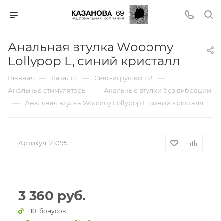
Анальная втулка Wooomy
Lollypop L, синий кристалл
—
—
—
Главная
Каталог
Секс-игрушки 18+
—
Анальные стимуляторы
Анальные втулки без вибрации
—
Анальная втулка Wooomy Lollypop L, синий кристалл
Артикул:
21095
3 360 руб.
+ 101 бонусов