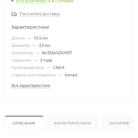
Есть в наличии
: 14
в 2 складах
Рассчитать доставку
Характеристики
Длина
—
10,5 см
Диаметр
—
3,5 см
ШтрихКод
—
8433345210957
Гарантия
—
3 года
Производитель
—
CNEX
Страна-изготовитель
—
Китай
Все характеристики
ОПИСАНИЕ
ХАРАКТЕРИСТИКИ
НАЛИЧИЕ