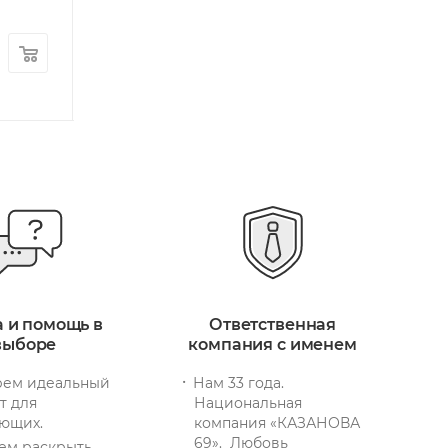
Арт.: 11070-W
17 640
руб.
/шт
4 170
руб.
/ш
+ 530 бонусов
+ 126 бонусов
а и помощь в
Ответственная
выборе
компания с именем
ем идеальный
Нам 33 года.
т для
Национальная
ющих.
компания «КАЗАНОВА
69». Любовь
ем раскрыть