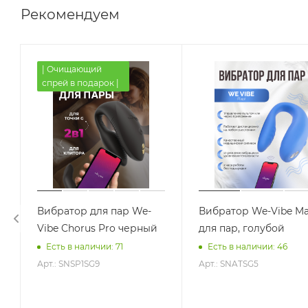
Рекомендуем
| Очищающий
спрей в подарок |
Вибратор для пар We-
Вибратор We-Vibe Ma
Vibe Chorus Pro черный
для пар, голубой
Есть в наличии: 71
Есть в наличии: 46
Арт.: SNSP1SG9
Арт.: SNATSG5