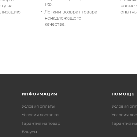
РФ.
ату на
новые 
тилизацию
Легкий возврат товара
опытны
ненадлежащего
качества.
ИНФОРМАЦИЯ
ПОМОЩЬ
Условия оплаты
Условия оп
Условия доставки
Условия дос
Гарантия на товар
Гарантия на
Бонусы