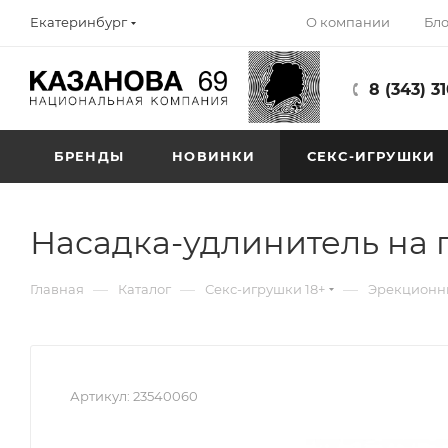
О компании
Бло
Екатеринбург
8 (343) 3
БРЕНДЫ
НОВИНКИ
СЕКС-ИГРУШКИ
Насадка-удлинитель на п
—
—
—
Главная
Каталог
Секс-игрушки 18+
Эрекционны
Артикул:
23540060