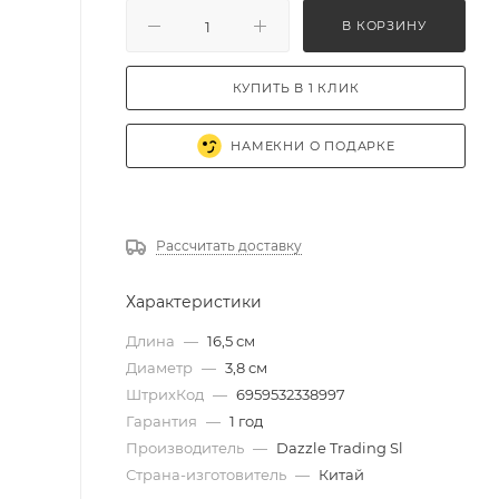
В КОРЗИНУ
КУПИТЬ В 1 КЛИК
НАМЕКНИ О ПОДАРКЕ
Рассчитать доставку
Характеристики
Длина
—
16,5 см
Диаметр
—
3,8 см
ШтрихКод
—
6959532338997
Гарантия
—
1 год
Производитель
—
Dazzle Trading Sl
Страна-изготовитель
—
Китай