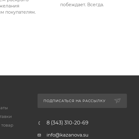
побеждает. Всегда.
желания
м покупателям.
ПОДПИСАТЬСЯ НА РАССЫЛКУ
латы
тавки
8 (343) 310-20-69
 товар
info@kazanova.su