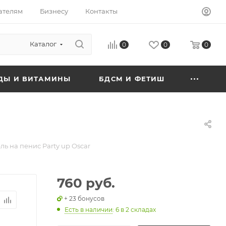
ателям
Бизнесу
Контакты
Каталог
0
0
0
ДЫ И ВИТАМИНЫ
БДСМ И ФЕТИШ
ь на пенис Party up Oscar
760 руб.
+ 23 бонусов
Есть в наличии
: 6
в 2 складах