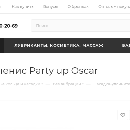
г
Как купить
Бонусы
О брендах
Оптовым покуп
10-20-69
ЛУБРИКАНТЫ, КОСМЕТИКА, МАССАЖ
БА
енис Party up Oscar
—
—
е кольца и насадки
Без вибрации
Насадка-удлинител