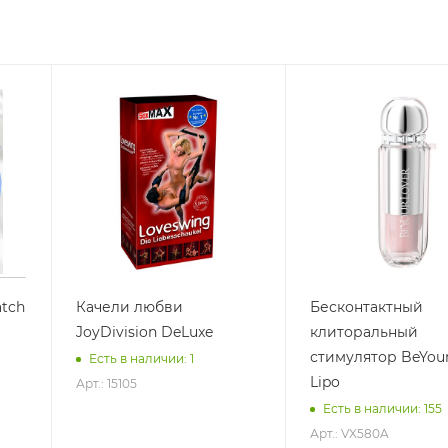
tch
Качели любви
Бесконтактный
JoyDivision DeLuxe
клиторальный
стимулятор BeYou
Есть в наличии: 1
Lipo
Арт.: 15105
Есть в наличии: 155
Арт.: VX580A