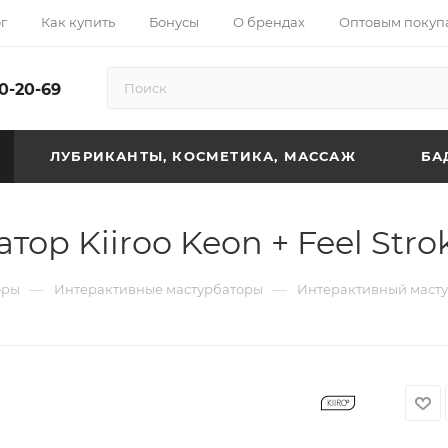
г
Как купить
Бонусы
О брендах
Оптовым покуп
10-20-69
ЛУБРИКАНТЫ, КОСМЕТИКА, МАССАЖ
БА
р Kiiroo Keon + Feel Strok
—
—
оры
Интерактивные мастурбаторы
Интерактивный мастурб