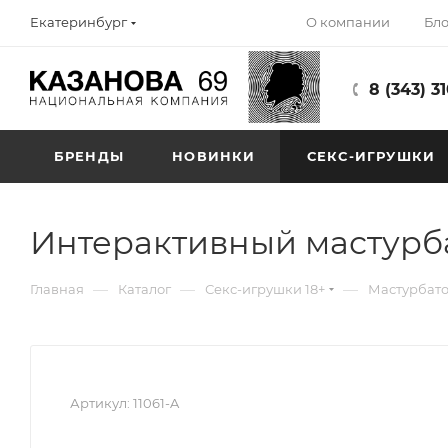
О компании
Бло
Екатеринбург
8 (343) 3
БРЕНДЫ
НОВИНКИ
СЕКС-ИГРУШКИ
Интерактивный мастурбато
—
—
—
Главная
Каталог
Секс-игрушки 18+
Мастурбат
Артикул:
11061-A