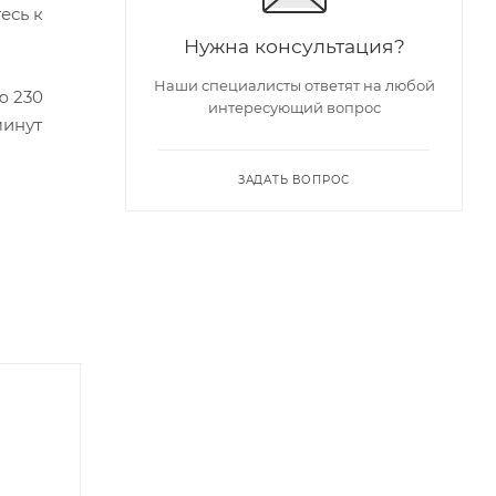
есь к
Нужна консультация?
Наши специалисты ответят на любой
ю 230
интересующий вопрос
минут
ЗАДАТЬ ВОПРОС
XMA Award 2025
| Хит 2026 |
| Лучшая игрушка
для пар |