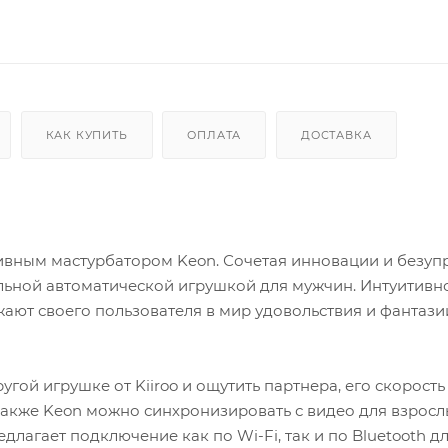
КАК КУПИТЬ
ОПЛАТА
ДОСТАВКА
тивным мастурбатором Keon. Сочетая инновации и безу
альной автоматической игрушкой для мужчин. Интуитивн
ют своего пользователя в мир удовольствия и фантази
ой игрушке от Kiiroo и ощутить партнера, его скорость
 Также Keon можно синхронизировать с видео для взросл
длагает подключение как по Wi-Fi, так и по Bluetooth д