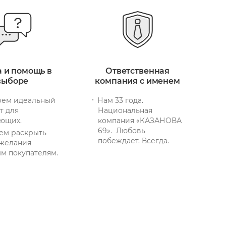
а и помощь в
Ответственная
выборе
компания с именем
ем идеальный
Нам 33 года.
т для
Национальная
ющих.
компания «КАЗАНОВА
69». Любовь
ем раскрыть
побеждает. Всегда.
желания
м покупателям.