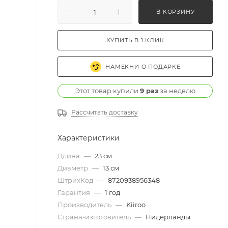
В КОРЗИНУ
КУПИТЬ В 1 КЛИК
НАМЕКНИ О ПОДАРКЕ
Этот товар купили
9 раз
за неделю
Рассчитать доставку
Характеристики
Длина
—
23 см
Диаметр
—
13 см
ШтрихКод
—
8720938956348
Гарантия
—
1 год
Производитель
—
Kiiroo
Страна-изготовитель
—
Нидерланды