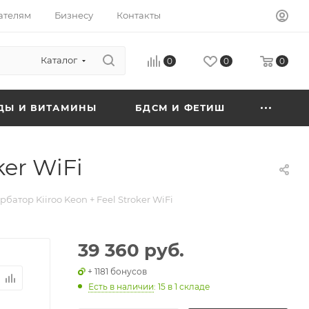
ателям
Бизнесу
Контакты
Каталог
0
0
0
ДЫ И ВИТАМИНЫ
БДСМ И ФЕТИШ
er WiFi
атор Kiiroo Keon + Feel Stroker WiFi
39 360 руб.
+ 1181 бонусов
Есть в наличии
: 15
в 1 складе