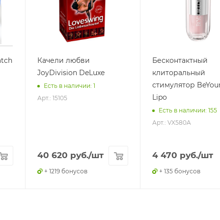
tch
Качели любви
Бесконтактный
JoyDivision DeLuxe
клиторальный
стимулятор BeYou
Есть в наличии: 1
Lipo
Арт.: 15105
Есть в наличии: 155
Арт.: VX580A
40 620
руб.
/шт
4 470
руб.
/шт
+ 1219 бонусов
+ 135 бонусов