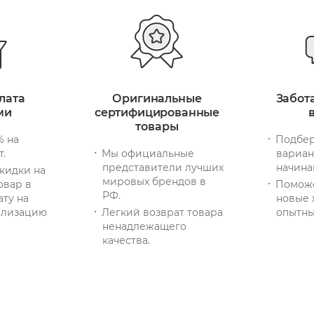
лата
Оригинальные
Забот
ми
сертифицированные
товары
% на
Подбер
т.
Мы официальные
вариан
представители лучших
начина
кидки на
мировых брендов в
овар в
Помож
РФ.
ату на
новые 
тилизацию
Легкий возврат товара
опытны
ненадлежащего
качества.