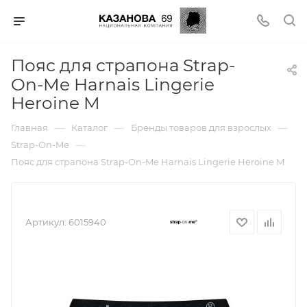
Пояс для страпона Strap-
On-Me Harnais Lingerie
Heroine M
—
—
—
Главная
Каталог
Бренды товаров для взрослых
—
Strap-On-Me
Пояс для страпона Strap-On-Me Harnais Lingerie Heroine M
Артикул:
6015940