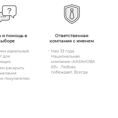
а и помощь в
Ответственная
выборе
компания с именем
ем идеальный
Нам 33 года.
т для
Национальная
ющих.
компания «КАЗАНОВА
69». Любовь
ем раскрыть
побеждает. Всегда.
желания
м покупателям.