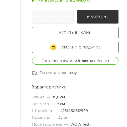
Есть в наличии
: 30
в 4 складах
В КОРЗИНУ
КУПИТЬ В 1 КЛИК
НАМЕКНИ О ПОДАРКЕ
Этот товар купили
9 раз
за неделю
Рассчитать доставку
Характеристики
Длина
—
15,8 см
Диаметр
—
5 см
ШтрихКод
—
4251460612999
Гарантия
—
5 лет
Производитель
—
WOW Tech