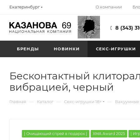
О компании
Бло
Екатеринбург
8 (343) 3
БРЕНДЫ
НОВИНКИ
СЕКС-ИГРУШКИ
Бесконтактный клиторал
вибрацией, черный
—
—
—
Главная
Каталог
Секс-игрушки 18+
Вакуумные 
| Очищающий спрей в подарок |
XMA Award 2025
| Иг