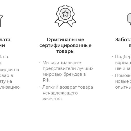
лата
Оригинальные
Забот
ми
сертифицированные
товары
% на
Подбер
т.
Мы официальные
вариан
представители лучших
начина
кидки на
мировых брендов в
овар в
Помож
РФ.
ату на
новые 
тилизацию
Легкий возврат товара
опытны
ненадлежащего
качества.