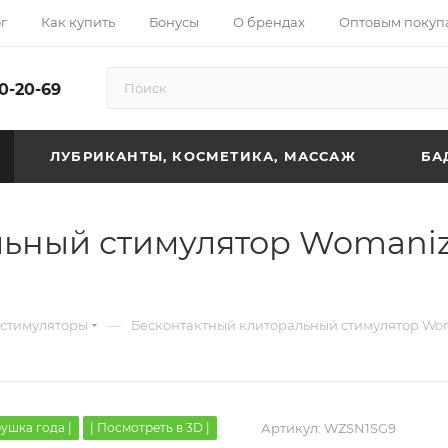
г
Как купить
Бонусы
О брендах
Оптовым покуп
10-20-69
ЛУБРИКАНТЫ, КОСМЕТИКА, МАССАЖ
БА
ьный стимулятор Womaniz
—
стимуляторы
Бесконтактный клиторальный стимулятор Wom
рушка года |
| Посмотреть в 3D |
Артикул:
WZSN1SG9