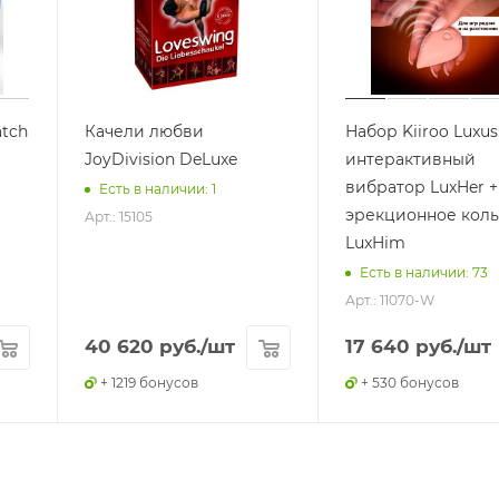
tch
Качели любви
Набор Kiiroo Luxus
JoyDivision DeLuxe
интерактивный
вибратор LuxHer +
Есть в наличии: 1
эрекционное кол
Арт.: 15105
LuxHim
Есть в наличии: 73
Арт.: 11070-W
40 620
руб.
/шт
17 640
руб.
/шт
+ 1219 бонусов
+ 530 бонусов