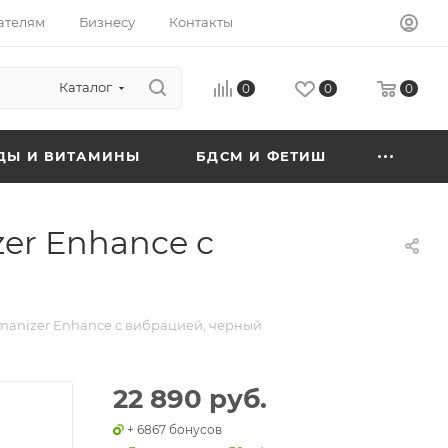
ателям
Бизнесу
Контакты
Каталог
0
0
0
ДЫ И ВИТАМИНЫ
БДСМ И ФЕТИШ
er Enhance с
anizer Enhance с вибрацией, черный
22 890 руб.
+ 6867 бонусов