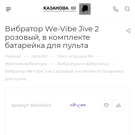
Вибратор We-Vibe Jive 2
розовый, в комплекте
батарейка для пульта
—
—
—
Главная
Каталог
Секс-игрушки 18+
—
—
Женские вибраторы
Вибропули и виброяйца
Вибратор We-Vibe Jive 2 розовый, в комплекте батарейка
для пульта
Артикул:
SNJV4SG3