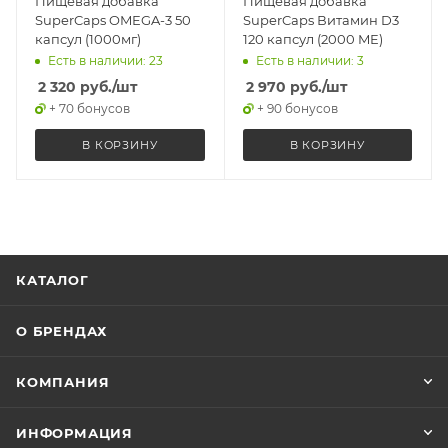
Пищевая добавка
Пищевая добавка
SuperCaps OMEGA-3 50
SuperCaps Витамин D3
капсул (1000мг)
120 капсул (2000 ME)
Есть в наличии: 23
Есть в наличии: 3
2 320
руб.
/шт
2 970
руб.
/шт
+ 70 бонусов
+ 90 бонусов
В КОРЗИНУ
В КОРЗИНУ
КАТАЛОГ
О БРЕНДАХ
КОМПАНИЯ
ИНФОРМАЦИЯ