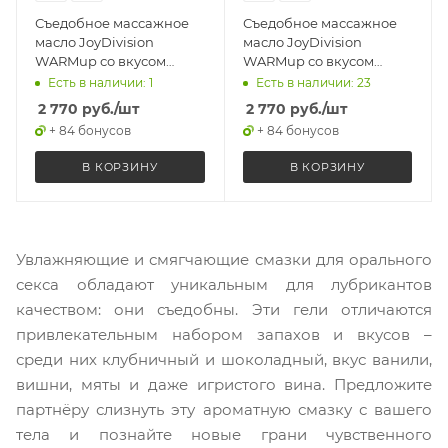
Съедобное массажное
Съедобное массажное
масло JoyDivision
масло JoyDivision
WARMup со вкусом
WARMup со вкусом
вишни, разогревающее,
ванили, разогревающее,
Есть в наличии: 1
Есть в наличии: 23
150 мл
150 мл
2 770
руб.
/шт
2 770
руб.
/шт
+ 84 бонусов
+ 84 бонусов
В КОРЗИНУ
В КОРЗИНУ
Увлажняющие и смягчающие смазки для орального
секса обладают уникальным для лубрикантов
качеством: они съедобны. Эти гели отличаются
привлекательным набором запахов и вкусов –
среди них клубничный и шоколадный, вкус ванили,
вишни, мяты и даже игристого вина. Предложите
партнёру слизнуть эту ароматную смазку с вашего
тела и познайте новые грани чувственного