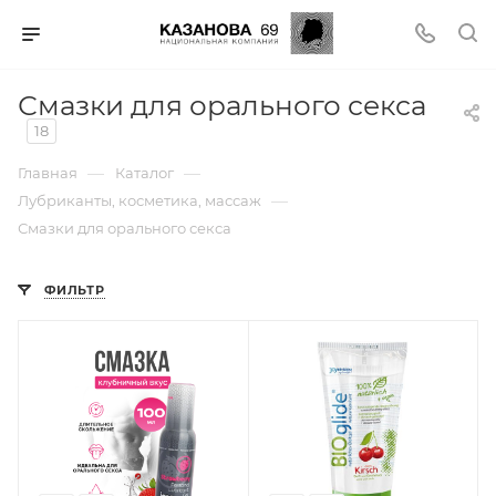
Смазки для орального секса
18
—
—
Главная
Каталог
—
Лубриканты, косметика, массаж
Смазки для орального секса
ФИЛЬТР