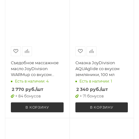
Съедобное массажное
Смазка JoyDivision
масло JoyDivision
AQUAglide со вкусом
WARMup со вкусом
земляники, 100 мл
зеленого яблока,
Есть в наличии: 4
Есть в наличии: 1
разогревающее, 150 мл
2 770
руб.
/шт
2 340
руб.
/шт
+ 84 бонусов
+ 71 бонусов
В КОРЗИНУ
В КОРЗИНУ