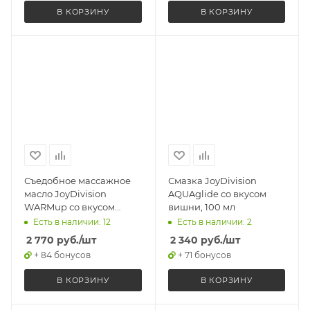
В КОРЗИНУ
В КОРЗИНУ
Съедобное массажное
Смазка JoyDivision
масло JoyDivision
AQUAglide со вкусом
WARMup со вкусом
вишни, 100 мл
мяты, разогревающее,
Есть в наличии: 12
Есть в наличии: 2
150 мл
2 770
руб.
/шт
2 340
руб.
/шт
+ 84 бонусов
+ 71 бонусов
В КОРЗИНУ
В КОРЗИНУ