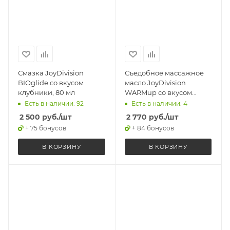
Смазка JoyDivision
Съедобное массажное
BIOglide со вкусом
масло JoyDivision
клубники, 80 мл
WARMup со вкусом
клубники,
Есть в наличии: 92
Есть в наличии: 4
разогревающее, 150 мл
2 500
руб.
/шт
2 770
руб.
/шт
+ 75 бонусов
+ 84 бонусов
В КОРЗИНУ
В КОРЗИНУ