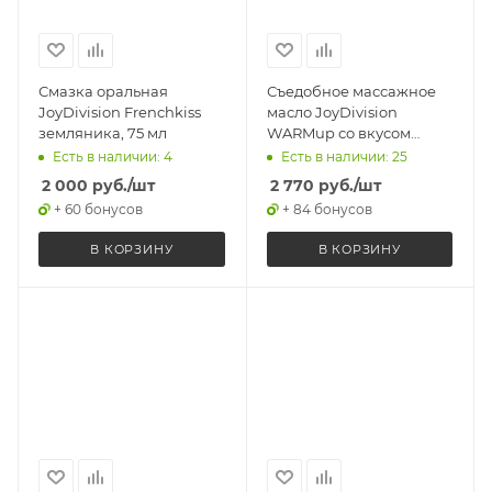
Смазка оральная
Съедобное массажное
JoyDivision Frenchkiss
масло JoyDivision
земляника, 75 мл
WARMup со вкусом
манго и маракуйя,
Есть в наличии: 4
Есть в наличии: 25
разогревающее, 150 мл
2 000
руб.
/шт
2 770
руб.
/шт
+ 60 бонусов
+ 84 бонусов
В КОРЗИНУ
В КОРЗИНУ