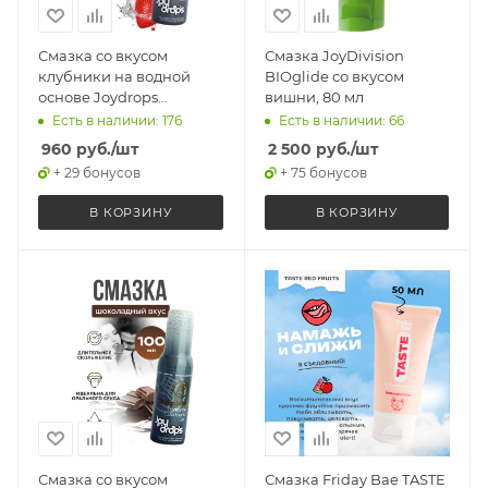
Смазка со вкусом
Смазка JoyDivision
клубники на водной
BIOglide со вкусом
основе Joydrops
вишни, 80 мл
Strawberry, 100 мл
Есть в наличии: 176
Есть в наличии: 66
960
руб.
/шт
2 500
руб.
/шт
+ 29 бонусов
+ 75 бонусов
В КОРЗИНУ
В КОРЗИНУ
Смазка со вкусом
Смазка Friday Bae TASTE