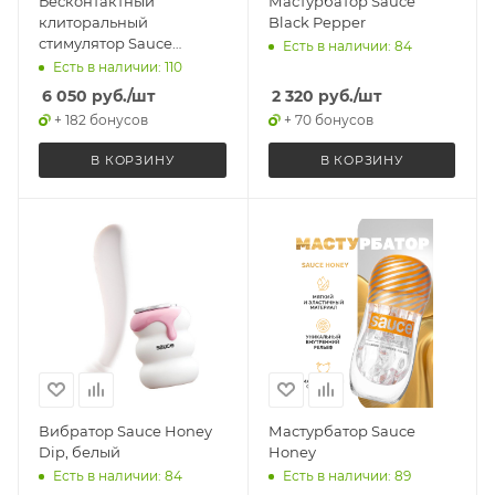
Бесконтактный
Мастурбатор Sauce
клиторальный
Black Pepper
стимулятор Sauce
Есть в наличии: 84
Sweeeheart белый
Есть в наличии: 110
6 050
руб.
/шт
2 320
руб.
/шт
+ 182 бонусов
+ 70 бонусов
В КОРЗИНУ
В КОРЗИНУ
Вибратор Sauce Honey
Мастурбатор Sauce
Dip, белый
Honey
Есть в наличии: 84
Есть в наличии: 89