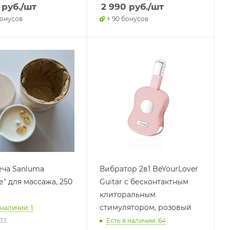
руб.
/шт
2 990
руб.
/шт
бонусов
+ 90 бонусов
еча Sanluma
Вибратор 2в1 BeYourLover
е" для массажа, 250
Guitar с бесконтактным
клиторальным
стимулятором, розовый
 наличии: 1
233
Есть в наличии: 64