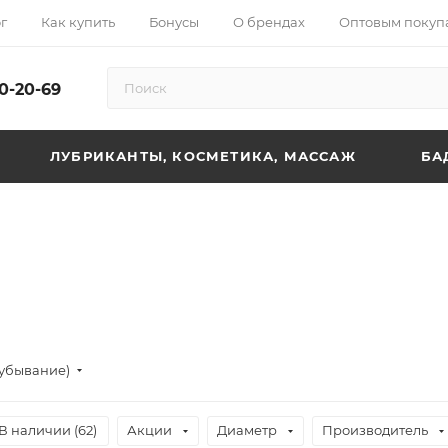
г
Как купить
Бонусы
О брендах
Оптовым покуп
10-20-69
ЛУБРИКАНТЫ, КОСМЕТИКА, МАССАЖ
БА
(убывание)
В наличии (
62
)
Акции
Диаметр
Производитель