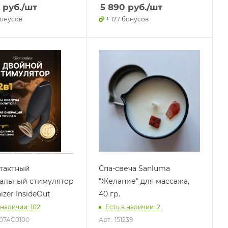
руб.
/шт
5 890
руб.
/шт
бонусов
+ 177 бонусов
тактный
Спа-свеча Sanluma
альный стимулятор
"Желание" для массажа,
zer InsideOut
40 гр.
 наличии: 102
Есть в наличии: 2
Z07AC0100
Арт.: 151239