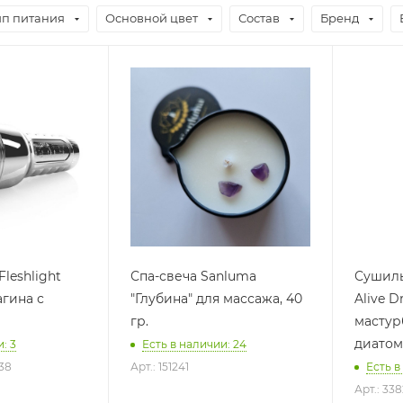
ип питания
Основной цвет
Состав
Бренд
leshlight
Спа-свеча Sanluma
Сушил
гина с
"Глубина" для массажа, 40
Alive D
гр.
мастур
диато
: 3
Есть в наличии: 24
238
Арт.: 151241
Есть в
Арт.: 33