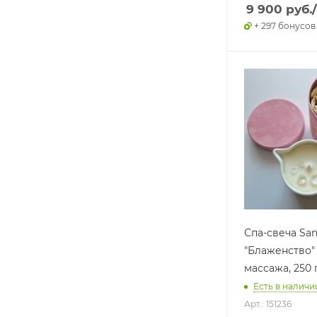
9 900
руб.
+ 297 бонусов
Спа-свеча Sa
"Блаженство"
массажа, 250 
Есть в наличии
Арт.: 151236