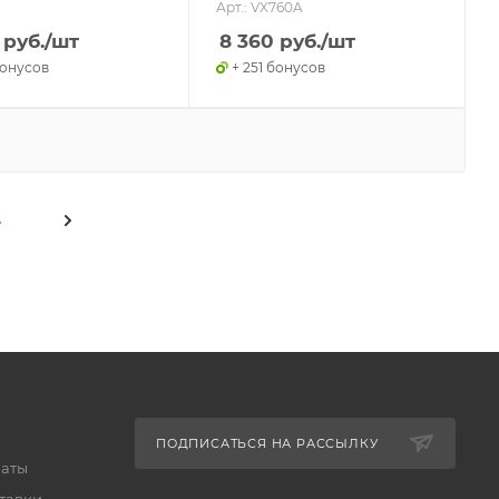
Арт.: VX760A
руб.
/шт
8 360
руб.
/шт
бонусов
+ 251 бонусов
4
ПОДПИСАТЬСЯ НА РАССЫЛКУ
латы