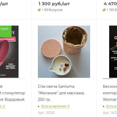
/шт
1 300
руб.
/шт
4 470
+ 39 бонусов
+ 135 
спрей
ый
Спа-свеча Sanluma
Бескон
й стимулятор
"Желание" для массажа,
клитор
xt бордовый
250 гр.
Womani
: 2
Есть в наличии: 5
Есть в
Арт.: 151231
Арт.: W