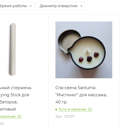
Время работы
Диаметр отверстия
ьный стержень
Спа-свеча Sanluma
rying Stick для
"Инстинкт" для массажа,
баторов,
40 гр.
митовый
Есть в наличии: 22
 наличии: 20
Арт.: 151237
820