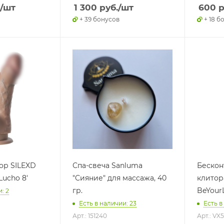
/шт
1 300
руб.
/шт
600
р
+ 39 бонусов
+ 18 б
ор SILEXD
Спа-свеча Sanluma
Бескон
Lucho 8'
"Сияние" для массажа, 40
клитор
гр.
BeYourL
: 2
Есть в наличии: 23
Есть в
Арт.: 151240
Арт.: VX