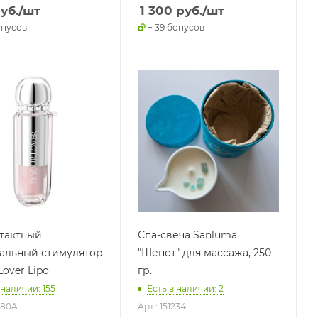
уб.
/шт
1 300
руб.
/шт
онусов
+ 39 бонусов
тактный
Спа-свеча Sanluma
альный стимулятор
"Шепот" для массажа, 250
over Lipo
гр.
 наличии: 155
Есть в наличии: 2
580A
Арт.: 151234