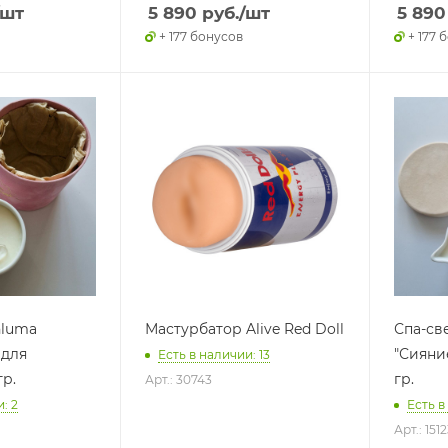
/шт
5 890
руб.
/шт
5 890
+ 177 бонусов
+ 177 
nluma
Мастурбатор Alive Red Doll
Спа-св
 для
"Сияни
Есть в наличии: 13
гр.
гр.
Арт.: 30743
: 2
Есть в
Арт.: 151