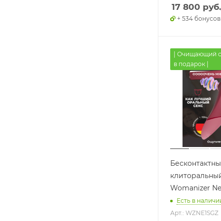
17 800
руб.
+ 534 бонусов
| Очищающий 
в подарок |
Бесконтактн
клиторальны
Womanizer Ne
Есть в наличии
Арт.: WZNE1SGZ