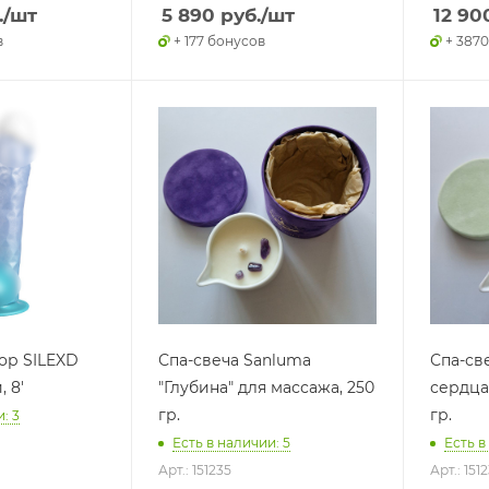
.
/шт
5 890
руб.
/шт
12 90
в
+ 177 бонусов
+ 387
ор SILEXD
Спа-свеча Sanluma
Спа-св
 8'
"Глубина" для массажа, 250
сердца
гр.
гр.
: 3
Есть в наличии: 5
Есть в
Арт.: 151235
Арт.: 151