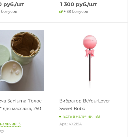
0
руб.
/шт
1 300
руб.
/шт
0 бонусов
+ 39 бонусов
еча Sanluma "Голос
Вибратор BeYourLover
" для массажа, 250
Sweet Bobo
Есть в наличии: 183
 наличии: 5
Арт.: VX219A
232