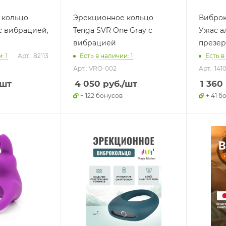
 кольцо
Эрекционное кольцо
Виброк
 с вибрацией,
Tenga SVR One Gray с
Ужас а
вибрацией
презерв
: 1
Арт.: 82113
Есть в наличии: 1
Есть в
Арт.: VRO-002
Арт.: 141
/шт
4 050
руб.
/шт
1 360
+ 122 бонусов
+ 41 б