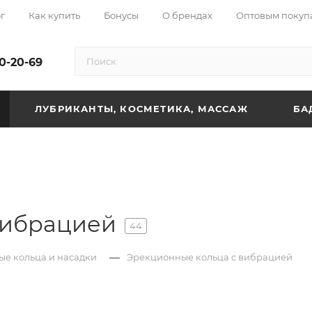
г
Как купить
Бонусы
О брендах
Оптовым покуп
10-20-69
ЛУБРИКАНТЫ, КОСМЕТИКА, МАССАЖ
БА
вибрацией
44
—
е кольца и насадки
Эрекционные кольца с вибрацией