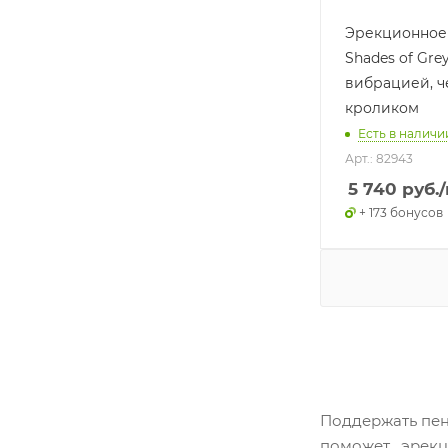
Эрекционное 
Shades of Grey
вибрацией, ч
кроликом
Есть в наличии
Арт.: 82943
5 740
руб.
+ 173 бонусов
Поддержать пен
поможет эрекц