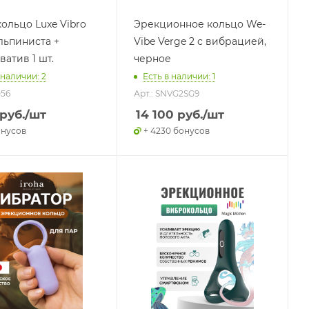
ольцо Luxe Vibro
Эрекционное кольцо We-
льпиниста +
Vibe Verge 2 с вибрацией,
атив 1 шт.
черное
 наличии: 2
Есть в наличии: 1
056
Арт.: SNVG2SG9
руб.
/шт
14 100
руб.
/шт
онусов
+ 4230 бонусов