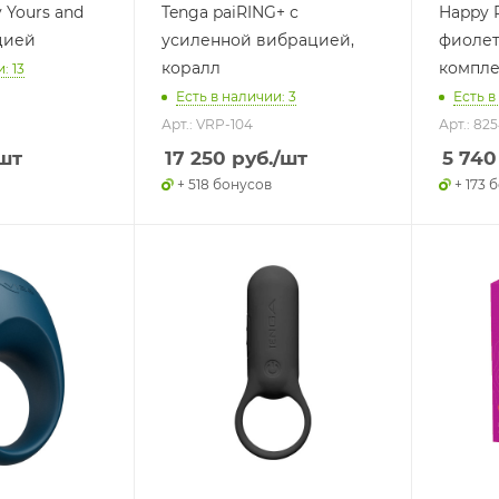
y Yours and
Tenga paiRING+ с
Happy 
цией
усиленной вибрацией,
фиолет
коралл
компле
: 13
Есть в наличии: 3
Есть в
Арт.: VRP-104
Арт.: 82
шт
17 250
руб.
/шт
5 740
+ 518 бонусов
+ 173 