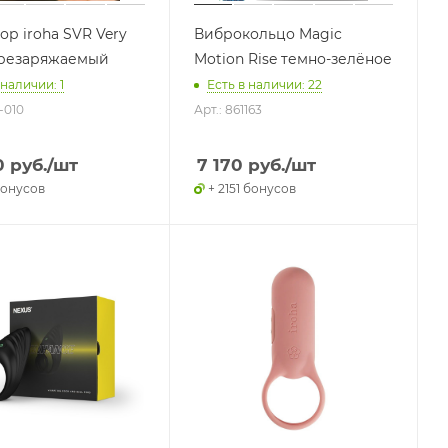
ор iroha SVR Very
Виброкольцо Magic
ерезаряжаемый
Motion Rise темно-зелёное
 наличии: 1
Есть в наличии: 22
-010
Арт.: 861163
0
руб.
/шт
7 170
руб.
/шт
бонусов
+ 2151 бонусов