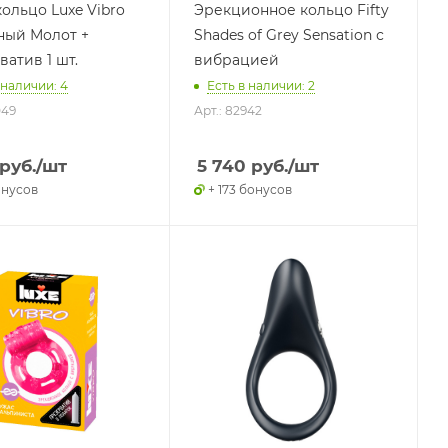
ольцо Luxe Vibro
Эрекционное кольцо Fifty
ный Молот +
Shades of Grey Sensation с
атив 1 шт.
вибрацией
 наличии: 4
Есть в наличии: 2
049
Арт.: 82942
руб.
/шт
5 740
руб.
/шт
онусов
+ 173 бонусов