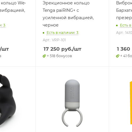
 кольцо We-
Эрекционное кольцо
Виброк
с вибрацией,
Tenga paiRING+ с
Бархат
усиленной вибрацией,
презерв
черное
: 3
Есть в
Есть в наличии: 3
Арт.: 141
Арт.: VRP-101
/шт
17 250
руб.
/шт
1 360
в
+ 518 бонусов
+ 41 б