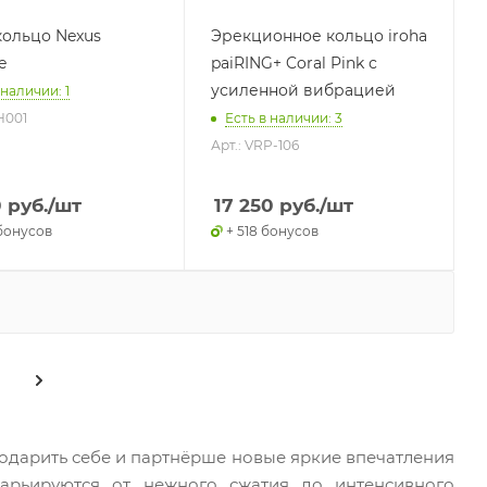
ольцо Nexus
Эрекционное кольцо iroha
e
paiRING+ Coral Pink с
усиленной вибрацией
 наличии: 1
H001
Есть в наличии: 3
Арт.: VRP-106
0
руб.
/шт
17 250
руб.
/шт
 бонусов
+ 518 бонусов
одарить себе и партнёрше новые яркие впечатления
арьируются от нежного сжатия до интенсивного