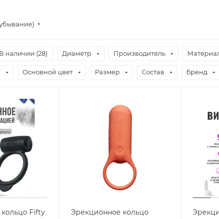
(убывание)
В наличии (
28
)
Диаметр
Производитель
Материа
я
Основной цвет
Размер
Состав
Бренд
кольцо Fifty
Эрекционное кольцо
Эрекци