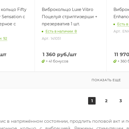
кольцо Fifty
Виброкольцо Luxe Vibro
Виброк
 Sensation с
Поцелуй стриптизерши +
Enhanc
ерное с
презерватив 1 шт.
Есть в
Есть в наличии: 8
Арт.: EN
: 92
Арт.: 141051
/шт
1 360
руб.
/шт
11 97
+ 41 бонусов
+ 360
ПОКАЗАТЬ ЕЩЕ
1
2
3
ис в напряжённом состоянии, продлить половой акт и п
ионное кольцо с вибрацией. Режимы стимуляции в