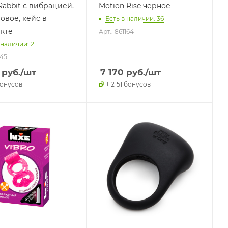
Rabbit с вибрацией,
Motion Rise черное
овое, кейс в
Есть в наличии: 36
кте
Арт.: 861164
 наличии: 2
545
руб.
/шт
7 170
руб.
/шт
бонусов
+ 2151 бонусов