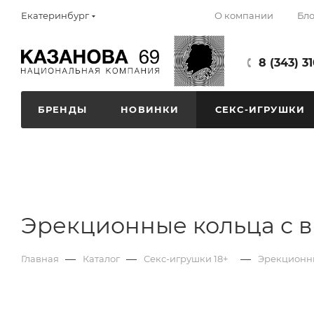
О компании
Бло
Екатеринбург
8 (343) 3
БРЕНДЫ
НОВИНКИ
СЕКС-ИГРУШКИ
Эрекционные кольца с 
—
—
—
Главная
Каталог
Секс-игрушки 18+
Эрекционны