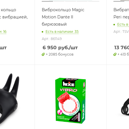
 кольцо
Виброкольцо Magic
Вибрат
 с вибрацией,
Motion Dante II
Peri п
бирюзовый
Есть в
: 16
Есть в наличии: 35
Арт.: TSV
Арт.: 861149
/шт
6 950
руб.
/шт
13 76
+ 2085 бонусов
+ 413 