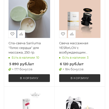
Спа-свеча Sanluma
Свеча массажная
"Голос сердца" для
YESforLOV с
массажа, 250 гр.
возбуждающим
ароматом, 120 гр
Есть в наличии: 10
Есть в наличии: 3
5 890
руб.
/шт
6 120
руб.
/шт
+ 177 бонусов
+ 184 бонусов
В КОРЗИНУ
В КОРЗИНУ