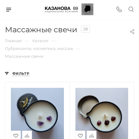
Массажные свечи
28
—
—
Главная
Каталог
—
Лубриканты, косметика, массаж
Массажные свечи
ФИЛЬТР