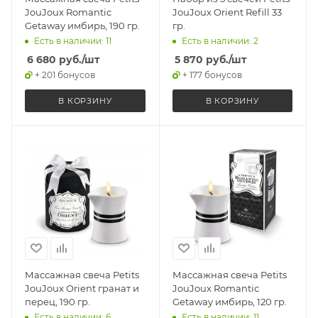
JouJoux Romantic
JouJoux Orient Refill 33
Getaway имбирь, 190 гр.
гр.
Есть в наличии: 11
Есть в наличии: 2
6 680
руб.
/шт
5 870
руб.
/шт
+ 201 бонусов
+ 177 бонусов
В КОРЗИНУ
В КОРЗИНУ
Массажная свеча Petits
Массажная свеча Petits
JouJoux Orient гранат и
JouJoux Romantic
перец, 190 гр.
Getaway имбирь, 120 гр.
Есть в наличии: 6
Есть в наличии: 11