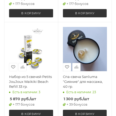
+ 177 бонусов
+ 177 бонусов
В КОРЗИНУ
В КОРЗИНУ
Набор из 5 свечей Petits
Спа-свеча Sanluma
JouJoux Waikiki Beach
"Сияние" для массажа,
Refill 33 гр.
40 гр.
Есть в наличии: 3
Есть в наличии: 23
5 870
руб.
/шт
1 300
руб.
/шт
+ 177 бонусов
+ 39 бонусов
В КОРЗИНУ
В КОРЗИНУ