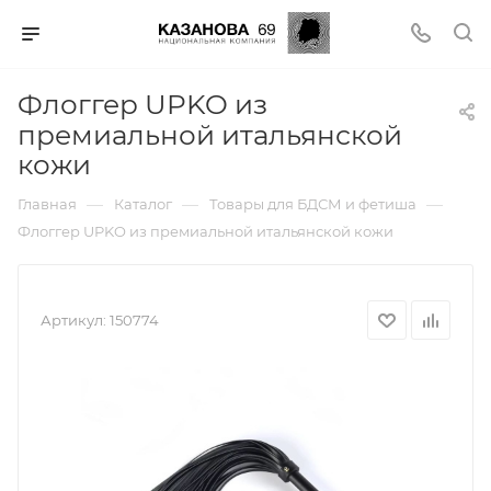
Флоггер UPKO из
премиальной итальянской
кожи
—
—
—
Главная
Каталог
Товары для БДСМ и фетиша
Флоггер UPKO из премиальной итальянской кожи
Артикул:
150774