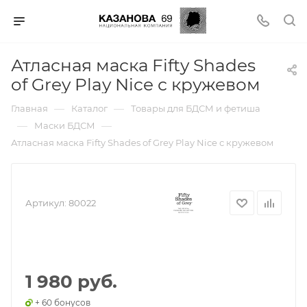
Атласная маска Fifty Shades
of Grey Play Nice с кружевом
—
—
Главная
Каталог
Товары для БДСМ и фетиша
—
—
Маски БДСМ
Атласная маска Fifty Shades of Grey Play Nice с кружевом
Артикул:
80022
1 980 руб.
+ 60 бонусов