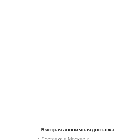
Вибратор для пар We-Vibe Chorus Pro черный
Есть в наличии: 71
30 660
руб.
/шт
+ 9198 бонусов
В КОРЗИНУ
Быстрая анонимная доставка
Доставка в Москве и