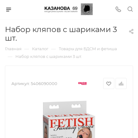
Набор кляпов с шариками 3
шт.
—
—
Главная
Каталог
Товары для БДСМ и фетиша
—
Набор кляпов с шариками 3 шт.
Артикул:
5406090000