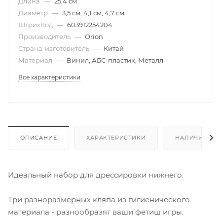
Длина
—
25,4 см
Диаметр
—
3,5 см, 4,1 см, 4,7 см
ШтрихКод
—
603912254204
Производитель
—
Orion
Страна-изготовитель
—
Китай
Материал
—
Винил, АБС-пластик, Металл
Все характеристики
ОПИСАНИЕ
ХАРАКТЕРИСТИКИ
НАЛИЧИЕ
Идеальный набор для дрессировки нижнего.
Три разноразмерных кляпа из гигиенического
материала - разнообразят ваши фетиш игры.