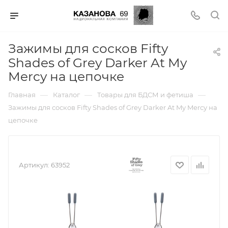
Зажимы для сосков Fifty
Shades of Grey Darker At My
Mercy на цепочке
—
—
—
Главная
Каталог
Товары для БДСМ и фетиша
Зажимы для сосков Fifty Shades of Grey Darker At My Mercy на
цепочке
Артикул:
63952