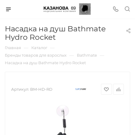
Насадка на душ Bathmate
Hydro Rocket
—
—
Главная
Каталог
—
—
Бренды товаров для взрослых
Bathmate
Насадка на душ Bathmate Hydro Rocket
Артикул:
BM-HD-RD