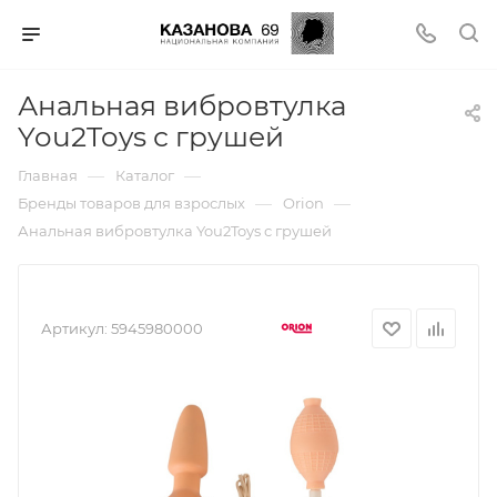
Анальная вибровтулка
You2Toys с грушей
—
—
Главная
Каталог
—
—
Бренды товаров для взрослых
Orion
Анальная вибровтулка You2Toys с грушей
Артикул:
5945980000