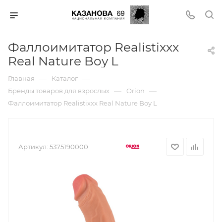
Фаллоимитатор Realistixxx
Real Nature Boy L
—
—
Главная
Каталог
—
—
Бренды товаров для взрослых
Orion
Фаллоимитатор Realistixxx Real Nature Boy L
Артикул:
5375190000