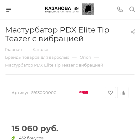
Мастурбатор PDX Elite Tip
Teazer с вибрацией
—
—
Главная
Каталог
—
—
Бренды товаров для взрослых
Orion
Мастурбатор PDX Elite Tip Teazer с вибрацией
Артикул:
5913000000
15 060 руб.
+ 452 бонусов