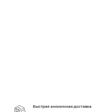
Вибратор для пар We-Vibe Chorus Pro черный
Есть в наличии: 70
30 660
руб.
/шт
+ 9198 бонусов
В КОРЗИНУ
Быстрая анонимная доставка