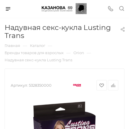
Надувная секс-кукла Lusting
Trans
—
—
Главная
Каталог
—
—
Бренды товаров для взрослых
Orion
Надувная секс-кукла Lusting Trans
Артикул:
5328350000