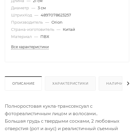
Длина
—
21 см
Диаметр
—
3 см
ШтрихКод
—
4897078623257
Производитель
—
Orion
Страна-изготовитель
—
Китай
Материал
—
ПВХ
Все характеристики
ОПИСАНИЕ
ХАРАКТЕРИСТИКИ
НАЛИЧИЕ
Полноростовая кукла-транссексуал с
фотореалистичным лицом и волосами..
Большая грудь с твердыми сосками, 2 любовных
отверстия (рот и анус) и реалистичный съемный