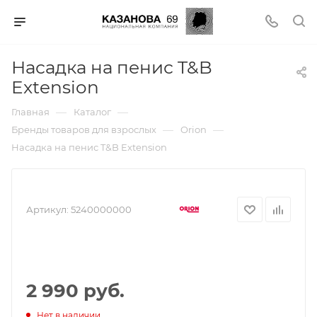
Насадка на пенис T&B
Extension
—
—
Главная
Каталог
—
—
Бренды товаров для взрослых
Orion
Насадка на пенис T&B Extension
Артикул:
5240000000
2 990 руб.
Нет в наличии