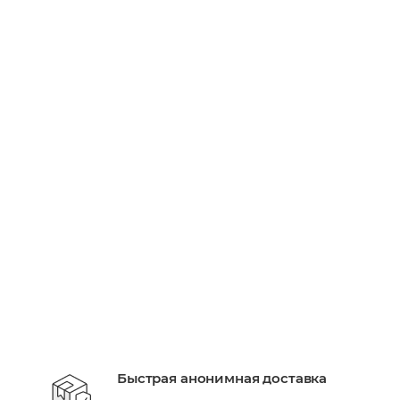
Вибратор для пар We-Vibe Chorus Pro черный
Есть в наличии: 71
30 660
руб.
/шт
+ 9198 бонусов
В КОРЗИНУ
Быстрая анонимная доставка