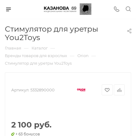
Стимулятор для уретры
You2Toys
—
—
Главная
Каталог
—
—
Бренды товаров для взрослых
Orion
Стимулятор для уретры You2Toys
Артикул:
5332890000
2 100 руб.
+ 63 бонусов