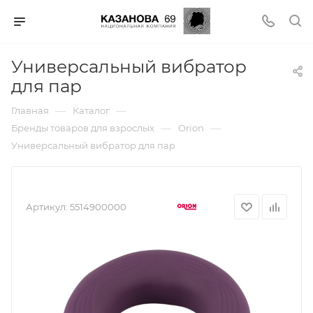
Универсальный вибратор
для пар
—
—
Главная
Каталог
—
—
Бренды товаров для взрослых
Orion
Универсальный вибратор для пар
Артикул:
5514900000