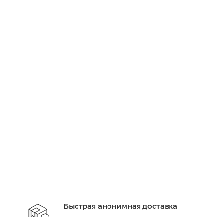
Вибратор для пар We-Vibe Chorus Pro черный
Есть в наличии: 71
30 660
руб.
/шт
+ 9198 бонусов
В КОРЗИНУ
Быстрая анонимная доставка