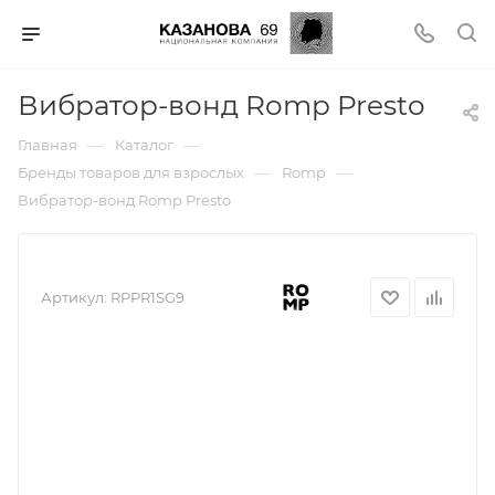
Вибратор-вонд Romp Presto
—
—
Главная
Каталог
—
—
Бренды товаров для взрослых
Romp
Вибратор-вонд Romp Presto
Артикул:
RPPR1SG9