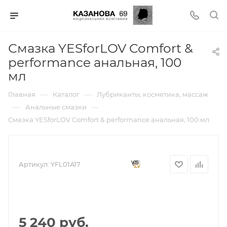
Смазка YESforLOV Comfort &
performance анальная, 100
мл
—
—
Главная
Каталог
Лубриканты, косметика, массаж
—
—
Анальные смазки
Смазка YESforLOV Comfort & performance анальная, 100 мл
Артикул:
YFL01A17
5 240 руб.