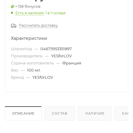
+ 158 бонусов
Есть в наличии
: 1
в 1 складе
Рассчитать доставку
Характеристики
ШтрихКод
—
04675953351897
Производитель
—
YESforLOV
Страна-изготовитель
—
Франция
Вес
—
100 мл
Бренд
—
YESforLOV
ОПИСАНИЕ
СОСТАВ
НАЛИЧИЕ
КАК 