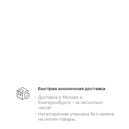
Есть в наличии: 71
30 660
руб.
/шт
+ 9198 бонусов
В КОРЗИНУ
Быстрая анонимная доставка
Доставка в Москве и
Екатеринбурге – за несколько
часов!
Непрозрачная упаковка без намека
на интим-товары.