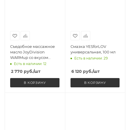
Съедобное массажное
Смазка YESforLOV
масло JoyDivision
универсальная, 100 мл
WARMup со вкусом
Есть в наличии: 29
мяты, разогревающее,
Есть в наличии: 12
150 мл
2 770
руб.
/шт
6 120
руб.
/шт
В КОРЗИНУ
В КОРЗИНУ