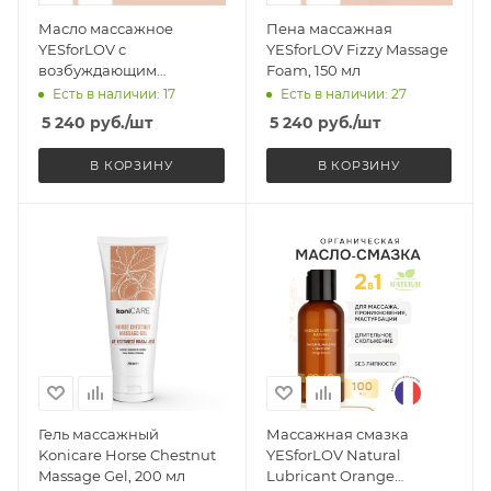
Масло массажное
Пена массажная
YESforLOV с
YESforLOV Fizzy Massage
возбуждающим
Foam, 150 мл
ароматом, 100 мл
Есть в наличии: 17
Есть в наличии: 27
5 240
руб.
/шт
5 240
руб.
/шт
В КОРЗИНУ
В КОРЗИНУ
Гель массажный
Массажная смазка
Konicare Horse Chestnut
YESforLOV Natural
Massage Gel, 200 мл
Lubricant Orange