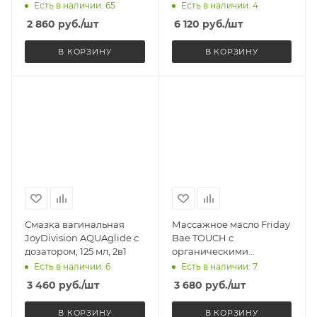
Blossom с
Есть в наличии: 65
Есть в наличии: 4
органическими
2 860
руб.
/шт
6 120
руб.
/шт
маслами, 100 мл
В КОРЗИНУ
В КОРЗИНУ
Смазка вагинальная
Массажное масло Friday
JoyDivision AQUAglide с
Bae TOUCH с
дозатором, 125 мл, 2в1
органическими
маслами, 50 мл
Есть в наличии: 6
Есть в наличии: 7
3 460
руб.
/шт
3 680
руб.
/шт
В КОРЗИНУ
В КОРЗИНУ