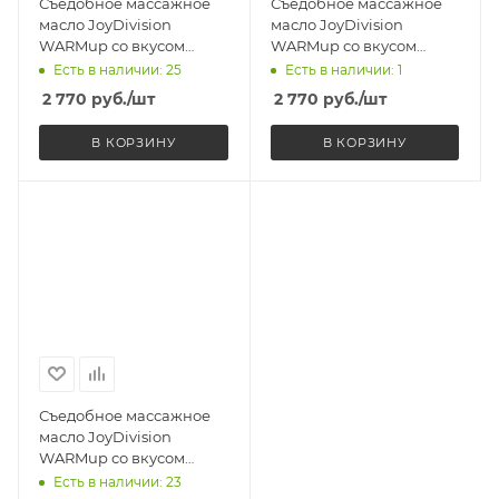
Съедобное массажное
Съедобное массажное
масло JoyDivision
масло JoyDivision
WARMup со вкусом
WARMup со вкусом
манго и маракуйя,
вишни, разогревающее,
Есть в наличии: 25
Есть в наличии: 1
разогревающее, 150 мл
150 мл
2 770
руб.
/шт
2 770
руб.
/шт
В КОРЗИНУ
В КОРЗИНУ
Съедобное массажное
масло JoyDivision
WARMup со вкусом
ванили, разогревающее,
Есть в наличии: 23