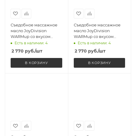
Съедобное массажное
Съедобное массажное
масло JoyDivision
масло JoyDivision
WARMup со вкусом
WARMup со вкусом
зеленого яблока,
клубники,
Есть в наличии: 4
Есть в наличии: 4
разогревающее, 150 мл
разогревающее, 150 мл
2 770
руб.
/шт
2 770
руб.
/шт
В КОРЗИНУ
В КОРЗИНУ