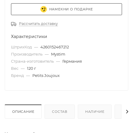
НАМЕКНИ О ПОДАРКЕ
Рассчитать доставку
Характеристики
ШтрихКод
—
4260152467212
Производитель
—
Mystim
Страна-изготовитель
—
Германия
Вес
—
120 г
Бренд
—
Petits Joujoux
ОПИСАНИЕ
СОСТАВ
НАЛИЧИЕ
КАК 