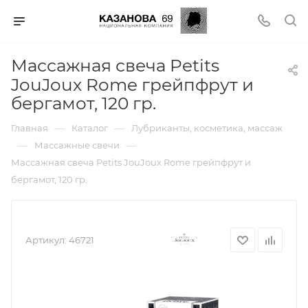
Массажная свеча Petits
JouJoux Rome грейпфрут и
бергамот, 120 гр.
—
—
Главная
Каталог
Лубриканты, косметика, массаж
—
—
Массажные свечи
Массажная свеча Petits JouJoux Rome грейпфрут и
бергамот, 120 гр.
Артикул:
46721