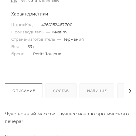
Рассчитать доставку
Характеристики
ШтрихКод
—
4260152467700
Производитель
—
Mystim
Страна-изготовитель
—
Германия
Вес
—
33 г
Бренд
—
Petits Joujoux
ОПИСАНИЕ
СОСТАВ
НАЛИЧИЕ
КАК 
Чувственный массаж - лучшее начало эротического
вечера!