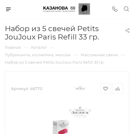
Набор из 5 свечей Petits
JouJoux Paris Refill 33 гр.
—
—
Главная
Каталог
—
—
Лубриканты, косметика, массаж
Массажные свечи
Набор из 5 свечей Petits JouJoux Paris Refill 33 гр.
Артикул:
46770