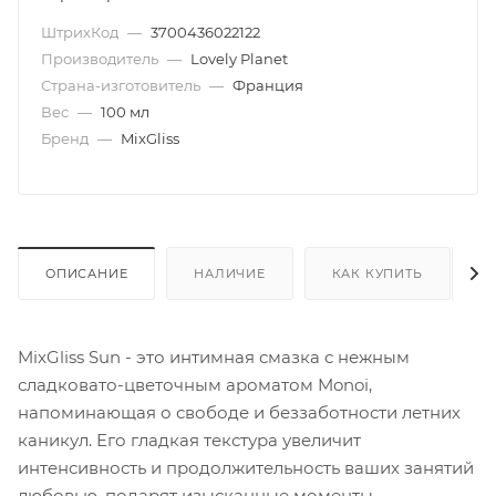
ШтрихКод
—
3700436022122
Производитель
—
Lovely Planet
Страна-изготовитель
—
Франция
Вес
—
100 мл
Бренд
—
MixGliss
ОПИСАНИЕ
НАЛИЧИЕ
КАК КУПИТЬ
MixGliss Sun - это интимная смазка с нежным
сладковато-цветочным ароматом Monoi,
напоминающая о свободе и беззаботности летних
каникул. Его гладкая текстура увеличит
интенсивность и продолжительность ваших занятий
любовью, подарят изысканные моменты