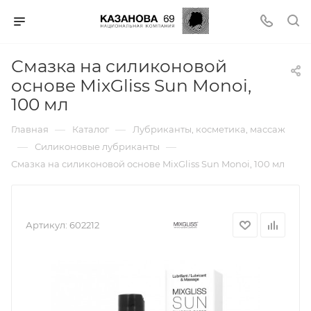
Смазка на силиконовой
основе MixGliss Sun Monoi,
100 мл
—
—
Главная
Каталог
Лубриканты, косметика, массаж
—
—
Силиконовые лубриканты
Смазка на силиконовой основе MixGliss Sun Monoi, 100 мл
Артикул:
602212