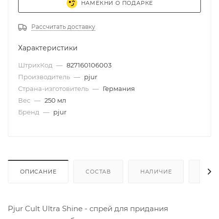
НАМЕКНИ О ПОДАРКЕ
Рассчитать доставку
Характеристики
ШтрихКод
—
827160106003
Производитель
—
pjur
Страна-изготовитель
—
Германия
Вес
—
250 мл
Бренд
—
pjur
ОПИСАНИЕ
СОСТАВ
НАЛИЧИЕ
КАК 
Pjur Cult Ultra Shine - спрей для придания