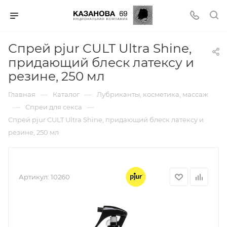
Спрей pjur CULT Ultra Shine,
придающий блеск латексу и
резине, 250 мл
—
—
Главная
Каталог
Лубриканты, косметика, массаж
—
—
Спреи для секса
Спрей pjur CULT Ultra Shine, придающий блеск латексу и
резине, 250 мл
Артикул:
10260