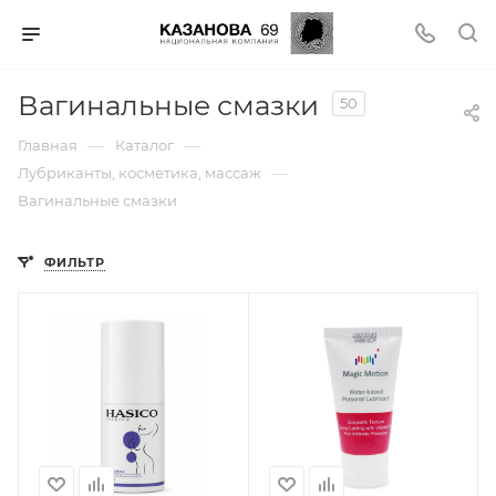
Вагинальные смазки
50
—
—
Главная
Каталог
—
Лубриканты, косметика, массаж
Вагинальные смазки
ФИЛЬТР