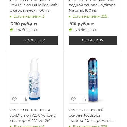
JoyDivision BIOglide Safe
водной основе Joydrops
с каррагеном, 100 мл
Natural, 100 мл
Есть в наличии: 3
Есть в наличии: 399
3 110
руб.
/шт
910
руб.
/шт
+ 94 бонусов
+ 28 бонусов
В КОРЗИНУ
В КОРЗИНУ
Смазка вагинальная
Смазка на водной
JoyDivision AQUAglide с
основе Joydrops
дозатором, 125 мл, 2в1
"Natural" без аромата,
125 мл
Есть в наличии: 6
Есть в наличии: 359