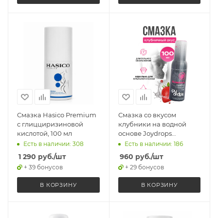
Смазка Hasico Premium
Смазка со вкусом
с глицциризиновой
клубники на водной
кислотой, 100 мл
основе Joydrops
Strawberry, 100 мл
Есть в наличии: 308
Есть в наличии: 186
1 290
руб.
/шт
960
руб.
/шт
+ 39 бонусов
+ 29 бонусов
В КОРЗИНУ
В КОРЗИНУ