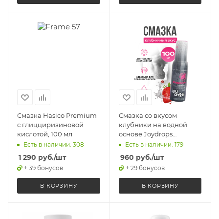
Смазка Hasico Premium
Смазка со вкусом
с глицциризиновой
клубники на водной
кислотой, 100 мл
основе Joydrops
Strawberry, 100 мл
Есть в наличии: 308
Есть в наличии: 179
1 290
руб.
/шт
960
руб.
/шт
+ 39 бонусов
+ 29 бонусов
В КОРЗИНУ
В КОРЗИНУ