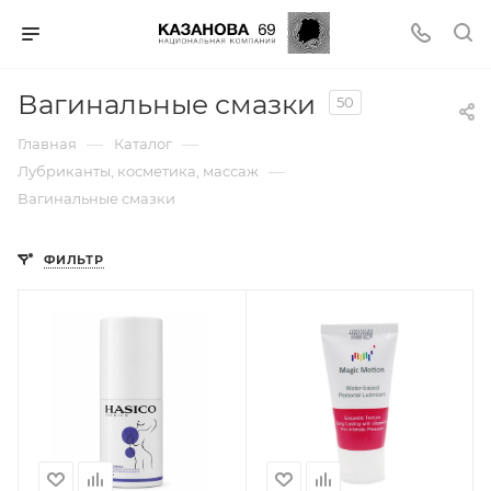
Вагинальные смазки
50
—
—
Главная
Каталог
—
Лубриканты, косметика, массаж
Вагинальные смазки
ФИЛЬТР