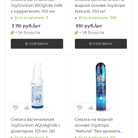
JoyDivision BIOglide Safe
водной основе Joydrops
с каррагеном, 100 мл
Natural, 100 мл
Есть в наличии: 3
Есть в наличии: 399
3 110
руб.
/шт
910
руб.
/шт
+ 94 бонусов
+ 28 бонусов
В КОРЗИНУ
В КОРЗИНУ
Смазка вагинальная
Смазка на водной
JoyDivision AQUAglide с
основе Joydrops
дозатором, 125 мл, 2в1
"Natural" без аромата,
125 мл
Есть в наличии: 6
Есть в наличии: 351