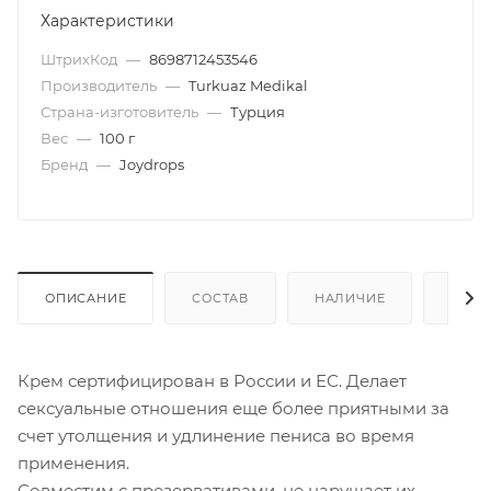
Характеристики
ШтрихКод
—
8698712453546
Производитель
—
Turkuaz Medikal
Страна-изготовитель
—
Турция
Вес
—
100 г
Бренд
—
Joydrops
ОПИСАНИЕ
СОСТАВ
НАЛИЧИЕ
КАК 
Крем сертифицирован в России и ЕС. Делает
сексуальные отношения еще более приятными за
счет утолщения и удлинение пениса во время
применения.
Совместим с презервативами, не нарушает их