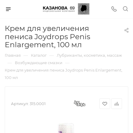
Крем для увеличения
пениса Joydrops Penis
Enlargement, 100 мл
—
—
Главная
Каталог
Лубриканты, косметика, массаж
—
—
Возбуждающие смазки
Крем для увеличения пениса Joydrops Penis Enlargement,
100 мл
Артикул:
315.0001