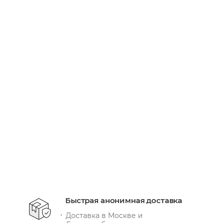
Вибратор для пар We-Vibe Chorus Pro черный
Есть в наличии: 71
30 660
руб.
/шт
+ 9198 бонусов
В КОРЗИНУ
Быстрая анонимная доставка
Доставка в Москве и