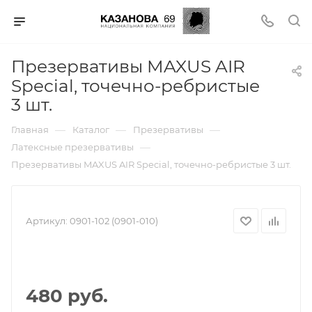
Презервативы MAXUS AIR
Special, точечно-ребристые
3 шт.
—
—
—
Главная
Каталог
Презервативы
—
Латексные презервативы
Презервативы MAXUS AIR Special, точечно-ребристые 3 шт.
Артикул:
0901-102 (0901-010)
480 руб.