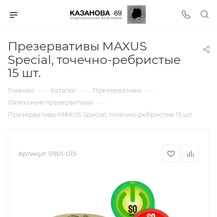
Презервативы MAXUS
Special, точечно-ребристые
15 шт.
—
—
—
Главная
Каталог
Презервативы
—
Латексные презервативы
Презервативы MAXUS Special, точечно-ребристые 15 шт.
Артикул:
0901-015