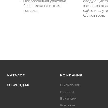
Непрозрачная упаковка
следующий т
без намека на интим-
заказе, за опл
товары.
сайте и за у
б/у товаров.
КАТАЛОГ
КОМПАНИЯ
О БРЕНДАХ
О компании
Новости
Вакансии
Контакты