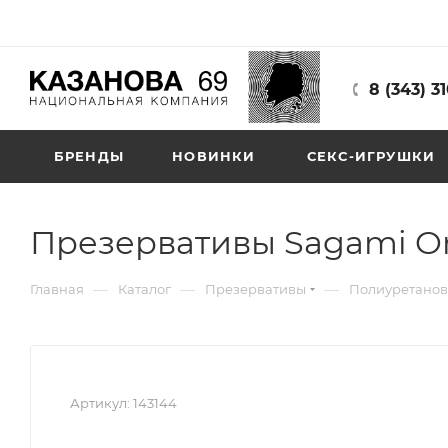
8 (343) 3
БРЕНДЫ
НОВИНКИ
СЕКС-ИГРУШКИ
Презервативы Sagami Ori
—
—
—
Главная
Каталог
Презервативы
Полиуретанов
Артикул:
143144