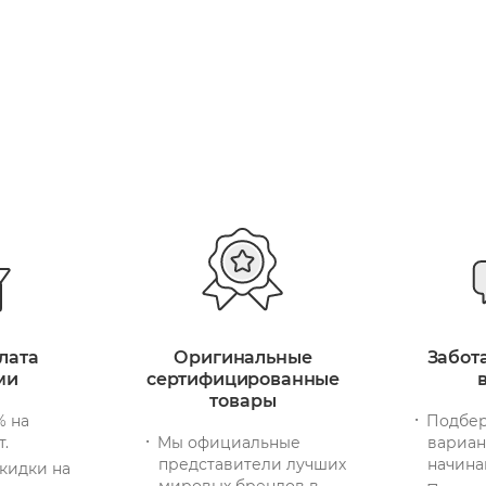
лата
Оригинальные
Забот
ми
сертифицированные
товары
% на
Подбер
т.
Мы официальные
вариан
представители лучших
начина
кидки на