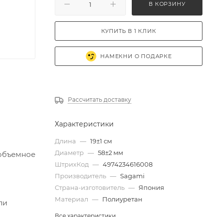
В КОРЗИНУ
КУПИТЬ В 1 КЛИК
НАМЕКНИ О ПОДАРКЕ
Рассчитать доставку
Характеристики
Длина
—
19±1 см
Диаметр
—
58±2 мм
 объемное
ШтрихКод
—
4974234616008
Производитель
—
Sagami
Страна-изготовитель
—
Япония
Материал
—
Полиуретан
ли
Все характеристики