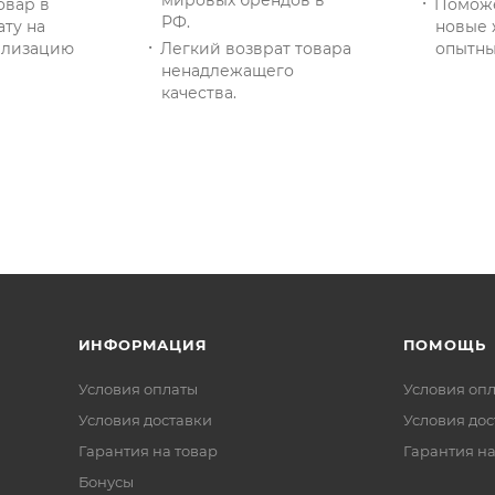
мировых брендов в
овар в
Помож
РФ.
ату на
новые 
тилизацию
Легкий возврат товара
опытны
ненадлежащего
качества.
ИНФОРМАЦИЯ
ПОМОЩЬ
Условия оплаты
Условия оп
Условия доставки
Условия дос
Гарантия на товар
Гарантия на
Бонусы