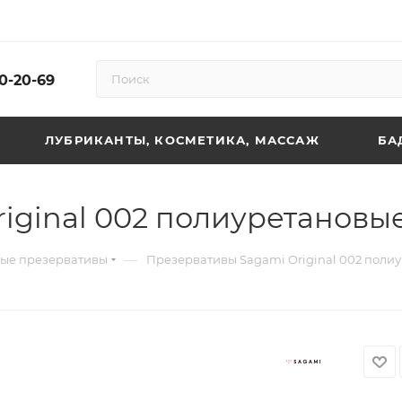
10-20-69
ЛУБРИКАНТЫ, КОСМЕТИКА, МАССАЖ
БА
ginal 002 полиуретановые
—
ые презервативы
Презервативы Sagami Original 002 полиу