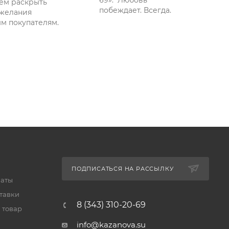
69». Любовь
ем раскрыть
побеждает. Всегда.
желания
м покупателям.
ПОДПИСАТЬСЯ НА РАССЫЛКУ
латы
тавки
8 (343) 310-20-69
 товар
info@kazanova.su