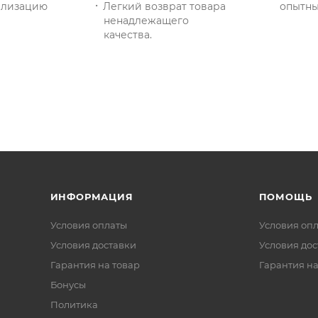
тилизацию
Легкий возврат товара
опытны
ненадлежащего
качества.
ИНФОРМАЦИЯ
ПОМОЩЬ
Условия оплаты
Условия оп
Условия доставки
Условия дос
Гарантия на товар
Гарантия на
Бонусы
Политика