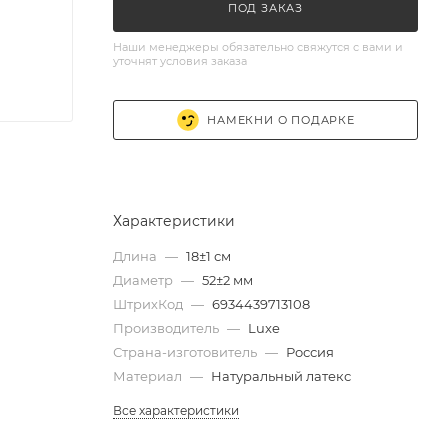
ПОД ЗАКАЗ
Наши менеджеры обязательно свяжутся с вами и
уточнят условия заказа
НАМЕКНИ О ПОДАРКЕ
Характеристики
Длина
—
18±1 см
Диаметр
—
52±2 мм
ШтрихКод
—
6934439713108
Производитель
—
Luxe
Страна-изготовитель
—
Россия
Материал
—
Натуральный латекс
Все характеристики