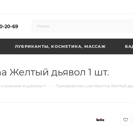
10-20-69
ЛУБРИКАНТЫ, КОСМЕТИКА, МАССАЖ
БА
a Желтый дьявол 1 шт.
—
 с усиками и шипами
Презерватив Luxe Maxima Желтый дьяв