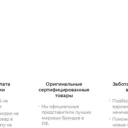
лата
Оригинальные
Забот
ми
сертифицированные
товары
% на
Подбер
т.
Мы официальные
вариан
представители лучших
начина
кидки на
мировых брендов в
овар в
Помож
РФ.
ату на
новые 