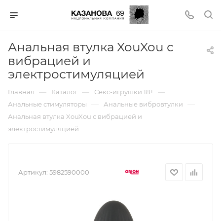
Анальная втулка XouXou с
вибрацией и
электростимуляцией
—
—
—
Главная
Каталог
Секс-игрушки 18+
—
—
Анальные стимуляторы
Анальные вибровтулки
Анальная втулка XouXou с вибрацией и
электростимуляцией
Артикул:
5982590000