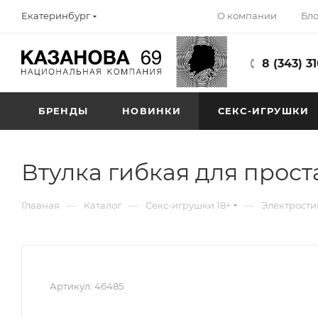
О компании
Бло
Екатеринбург
8 (343) 3
БРЕНДЫ
НОВИНКИ
СЕКС-ИГРУШКИ
Втулка гибкая для прост
—
—
—
Главная
Каталог
Секс-игрушки 18+
Электрости
Артикул:
46485