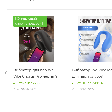
| Очищающий
спрей в подарок |
Вибратор для пар We-
Вибратор We-Vibe Ma
Vibe Chorus Pro черный
для пар, голубой
Есть в наличии: 71
Есть в наличии: 46
Арт.: SNSP1SG9
Арт.: SNATSG5