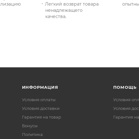
тилизацию
Легкий возврат товара
опытны
ненадлежащего
качества.
ИНФОРМАЦИЯ
ПОМОЩЬ
Условия оплаты
Условия оп
Условия доставки
Условия дос
Гарантия на товар
Гарантия на
Бонусы
Политика