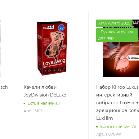
XMA Award 2025
| Лучшая игрушка
для пар |
tch
Качели любви
Набор Kiiroo Luxus
JoyDivision DeLuxe
интерактивный
вибратор LuxHer +
Есть в наличии: 1
эрекционное кол
Арт.: 15105
LuxHim
Есть в наличии: 73
Арт.: 11070-W