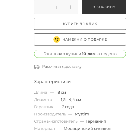
В КОРЗИНУ
КУПИТЬ В 1 КЛИК
НАМЕКНИ О ПОДАРКЕ
Этот товар купили
10 раз
за неделю
Рассчитать доставку
Характеристики
Длина
—
18 см
Диаметр
—
1,5 - 4,4 см
Гарантия
—
2 года
Производитель
—
Mystim
Страна-изготовитель
—
Германия
Материал
—
Медицинский силикон