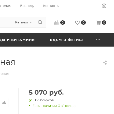
ателям
Бизнесу
Контакты
Каталог
0
0
0
ДЫ И ВИТАМИНЫ
БДСМ И ФЕТИШ
рная
черная
5 070 руб.
+ 153 бонусов
Есть в наличии
: 3
в 1 складе