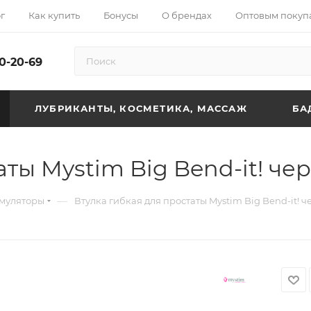
г
Как купить
Бонусы
О брендах
Оптовым покуп
10-20-69
ЛУБРИКАНТЫ, КОСМЕТИКА, МАССАЖ
БА
аты Mystim Big Bend-it! че
—
муляторы
Втулка гибкая для простаты Mystim Big Bend-it! 