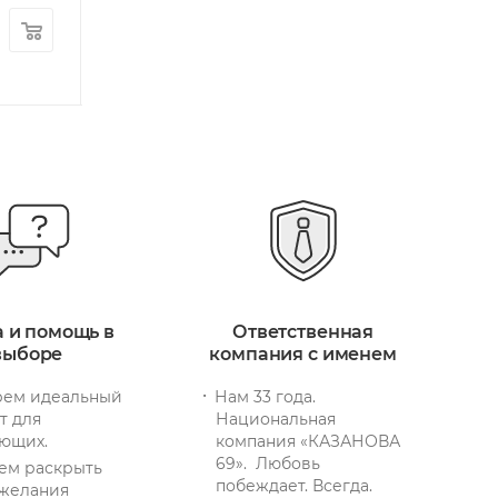
4 470
руб.
/шт
4 170
руб.
/ш
+ 135 бонусов
+ 126 бонусов
а и помощь в
Ответственная
выборе
компания с именем
ем идеальный
Нам 33 года.
т для
Национальная
ющих.
компания «КАЗАНОВА
69». Любовь
ем раскрыть
побеждает. Всегда.
желания