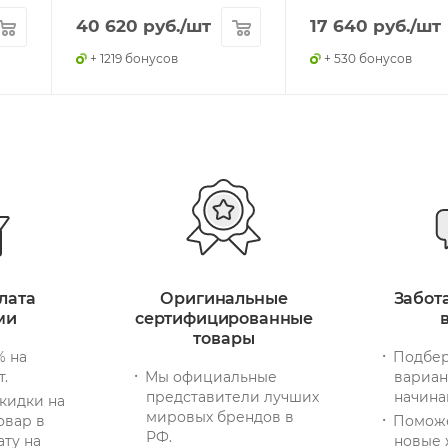
40 620
руб.
/шт
17 640
руб.
/шт
+ 1219 бонусов
+ 530 бонусов
лата
Оригинальные
Забот
ми
сертифицированные
товары
% на
Подбер
т.
Мы официальные
вариан
представители лучших
начина
кидки на
мировых брендов в
овар в
Помож
РФ.
ату на
новые 