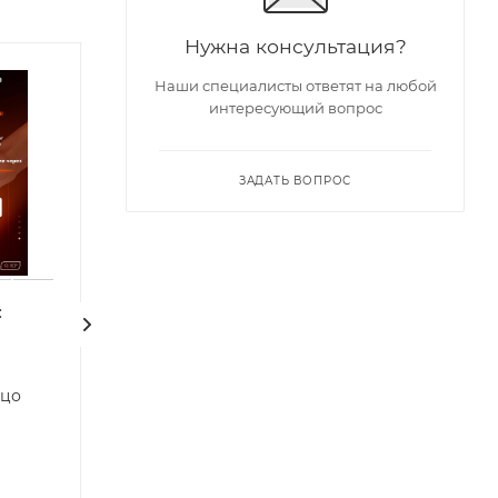
Нужна консультация?
| Хит 2026 |
Наши специалисты ответят на любой
интересующий вопрос
ЗАДАТЬ ВОПРОС
:
Бесконтактный
Средство
клиторальный
возбуждающее 
стимулятор BeYourLover
Power plus, 10 
ьцо
Lipo
Есть в наличии: 
Арт.: 150129
Есть в наличии: 155
Арт.: VX580A