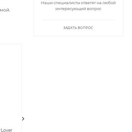
Наши специалисты ответят на любой
интересующий вопрос
мой.
ЗАДАТЬ ВОПРОС
XMA Award 2025
| Хит 2026 |
| Лучшая игрушка
для пар |
Набор Kiiroo Luxus:
Средство
интерактивный
возбуждающее 
rLover
вибратор LuxHer +
Power plus, 10 