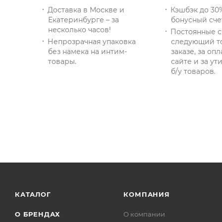
Доставка в Москве и
Кэшбэк до 30
Екатеринбурге – за
бонусный сче
несколько часов!
Постоянные с
Непрозрачная упаковка
следующий т
без намека на интим-
заказе, за опл
товары.
сайте и за у
б/у товаров.
КАТАЛОГ
КОМПАНИЯ
О БРЕНДАХ
О компании