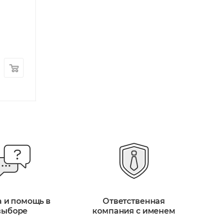
эрекционное кольцо
Есть в наличии: 
LuxHim
Арт.: 150129
Есть в наличии: 73
Арт.: 11070-W
17 640
руб.
/шт
4 170
руб.
/ш
+ 530 бонусов
+ 126 бонусов
а и помощь в
Ответственная
выборе
компания с именем