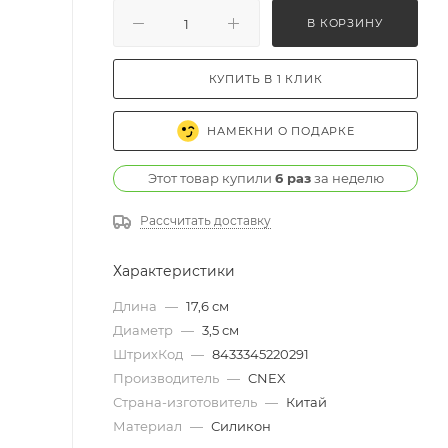
В КОРЗИНУ
КУПИТЬ В 1 КЛИК
НАМЕКНИ О ПОДАРКЕ
Этот товар купили
6 раз
за неделю
Рассчитать доставку
Характеристики
Длина
—
17,6 см
Диаметр
—
3,5 см
ШтрихКод
—
8433345220291
Производитель
—
CNEX
Страна-изготовитель
—
Китай
Материал
—
Силикон