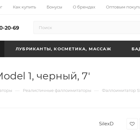
г
Как купить
Бонусы
О брендах
Оптовым покуп
10-20-69
ЛУБРИКАНТЫ, КОСМЕТИКА, МАССАЖ
БА
del 1, черный, 7'
—
—
аторы
Реалистичные фаллоимитаторы
Фаллоимитатор SI
SilexD