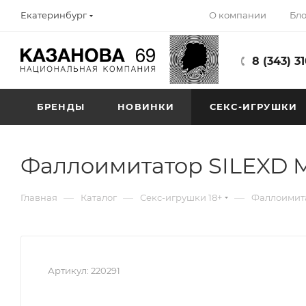
О компании
Бло
Екатеринбург
8 (343) 3
БРЕНДЫ
НОВИНКИ
СЕКС-ИГРУШКИ
Фаллоимитатор SILEXD Mo
—
—
—
Главная
Каталог
Секс-игрушки 18+
Фаллоимит
Артикул:
220291