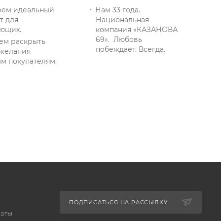
ем идеальный
Нам 33 года.
т для
Национальная
ющих.
компания «КАЗАНОВА
69». Любовь
ем раскрыть
побеждает. Всегда.
желания
м покупателям.
ПОДПИСАТЬСЯ НА РАССЫЛКУ
латы