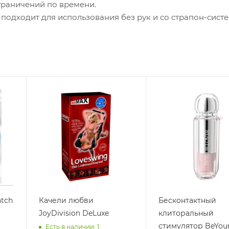
граничений по времени.
одходит для использования без рук и со страпон-систе
tch
Качели любви
Бесконтактный
JoyDivision DeLuxe
клиторальный
стимулятор BeYou
Есть в наличии: 1