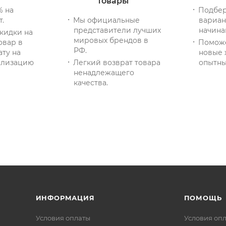
товары
% на
Подбер
т.
Мы официальные
вариан
представители лучших
начина
кидки на
мировых брендов в
овар в
Помож
РФ.
ату на
новые 
тилизацию
Легкий возврат товара
опытны
ненадлежащего
качества.
ИНФОРМАЦИЯ
ПОМОЩЬ
Условия оплаты
Условия оп