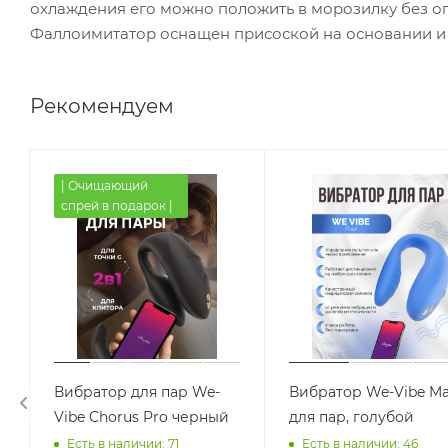
охлаждения его можно положить в морозилку без о
Фаллоимитатор оснащен присоской на основании и п
Рекомендуем
| Очищающий
спрей в подарок |
Вибратор для пар We-
Вибратор We-Vibe Ma
Vibe Chorus Pro черный
для пар, голубой
Есть в наличии: 71
Есть в наличии: 46