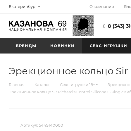
О компании
Бло
Екатеринбург
8 (343) 3
БРЕНДЫ
НОВИНКИ
СЕКС-ИГРУШКИ
Эрекционное кольцо Sir R
—
—
—
Главная
Каталог
Секс-игрушки 18+
Эрекционны
Эрекционное кольцо Sir Richard's Control Silicone C-Ring с в
Артикул:
5449140000