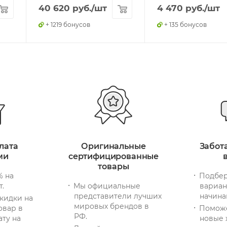
40 620
руб.
/шт
4 470
руб.
/шт
+ 1219 бонусов
+ 135 бонусов
лата
Оригинальные
Забот
ми
сертифицированные
товары
% на
Подбер
т.
Мы официальные
вариан
представители лучших
начина
кидки на
мировых брендов в
овар в
Помож
РФ.
ату на
новые 