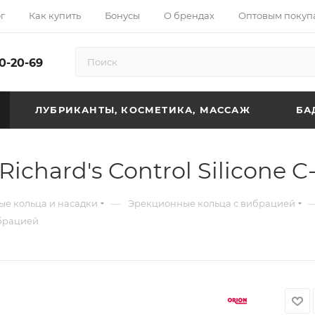
г
Как купить
Бонусы
О брендах
Оптовым покуп
10-20-69
ЛУБРИКАНТЫ, КОСМЕТИКА, МАССАЖ
БА
ichard's Control Silicone 
—
е кольца и насадки
Эрекционные кольца с вибрацией
ибрацией