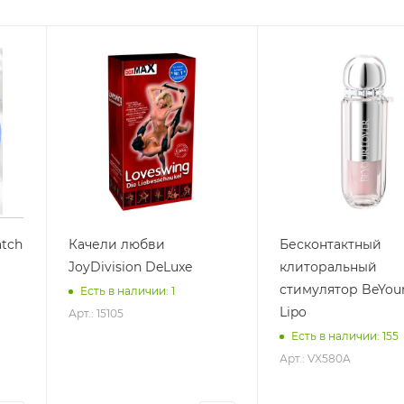
tch
Качели любви
Бесконтактный
JoyDivision DeLuxe
клиторальный
стимулятор BeYou
Есть в наличии: 1
Lipo
Арт.: 15105
Есть в наличии: 155
Арт.: VX580A