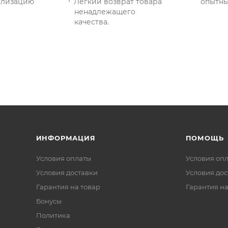
тилизацию
Легкий возврат товара
опытны
ненадлежащего
качества.
ИНФОРМАЦИЯ
ПОМОЩЬ
Условия оплаты
Условия оп
Условия доставки
Условия дос
Гарантия на товар
Гарантия на
Бонусы
Политика