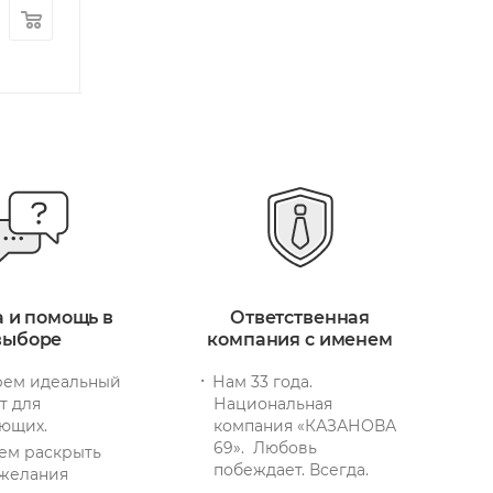
17 640
руб.
/шт
4 170
руб.
/ш
+ 530 бонусов
+ 126 бонусов
а и помощь в
Ответственная
выборе
компания с именем
ем идеальный
Нам 33 года.
т для
Национальная
ющих.
компания «КАЗАНОВА
69». Любовь
ем раскрыть
побеждает. Всегда.
желания