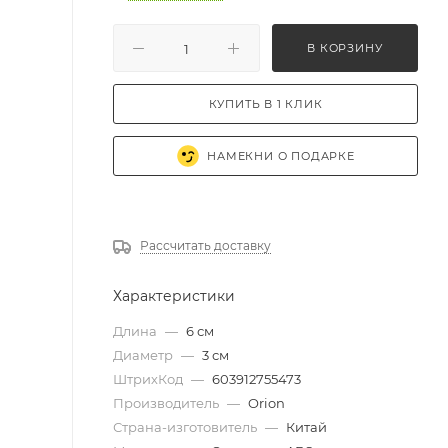
В КОРЗИНУ
КУПИТЬ В 1 КЛИК
НАМЕКНИ О ПОДАРКЕ
Рассчитать доставку
Характеристики
Длина
—
6 см
Диаметр
—
3 см
ШтрихКод
—
603912755473
Производитель
—
Orion
Страна-изготовитель
—
Китай