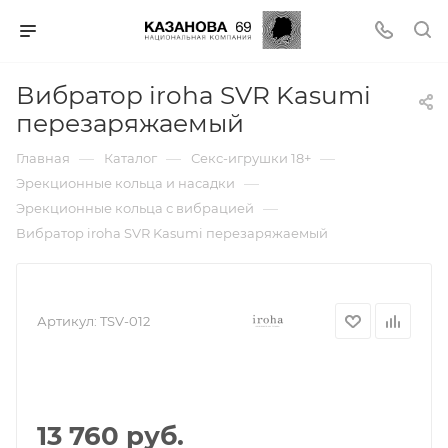
Вибратор iroha SVR Kasumi
перезаряжаемый
—
—
—
Главная
Каталог
Секс-игрушки 18+
—
Эрекционные кольца и насадки
—
Эрекционные кольца с вибрацией
Вибратор iroha SVR Kasumi перезаряжаемый
Артикул:
TSV-012
13 760 руб.