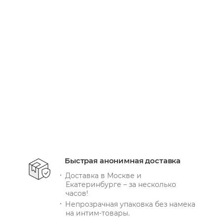
Вибратор для пар We-Vibe Chorus Pro черный
Есть в наличии: 71
30 660
руб.
/шт
+ 9198 бонусов
В КОРЗИНУ
Быстрая анонимная доставка
Доставка в Москве и
Екатеринбурге – за несколько
часов!
Непрозрачная упаковка без намека
на интим-товары.