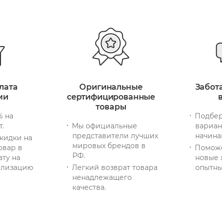
лата
Оригинальные
Забот
ми
сертифицированные
товары
% на
Подбер
т.
Мы официальные
вариан
представители лучших
начина
кидки на
мировых брендов в
овар в
Помож
РФ.
ату на
новые 
тилизацию
Легкий возврат товара
опытны
ненадлежащего
качества.