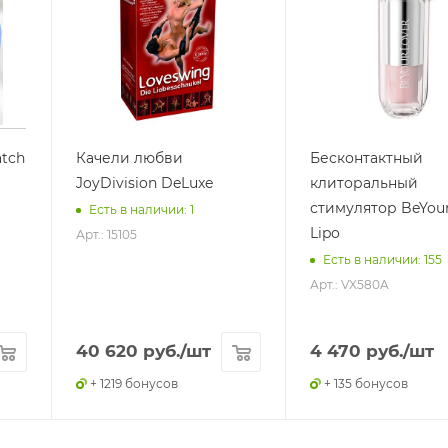
tch
Качели любви
Бесконтактный
JoyDivision DeLuxe
клиторальный
стимулятор BeYou
Есть в наличии: 1
Lipo
Арт.: 15105
Есть в наличии: 155
Арт.: VX580A
40 620
руб.
/шт
4 470
руб.
/шт
+ 1219 бонусов
+ 135 бонусов