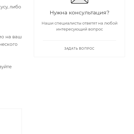
усу, либо
Нужна консультация?
Наши специалисты ответят на любой
интересующий вопрос
мо на ваш
ческого
ЗАДАТЬ ВОПРОС
зуйте
XMA Award 2025
| Хит 2026 |
| Лучшая игрушка
для пар |