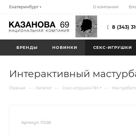
О компании
Бло
Екатеринбург
8 (343) 3
БРЕНДЫ
НОВИНКИ
СЕКС-ИГРУШКИ
Интерактивный мастурбат
—
—
—
Главная
Каталог
Секс-игрушки 18+
Мастурбат
Артикул:
11028