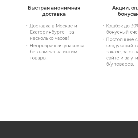
Быстрая анонимная
Акции, оп
доставка
бонуса
Доставка в Москве и
Кэшбэк до 30
Екатеринбурге – за
бонусный сче
несколько часов!
Постоянные с
Непрозрачная упаковка
следующий т
без намека на интим-
заказе, за опл
товары.
сайте и за у
б/у товаров.