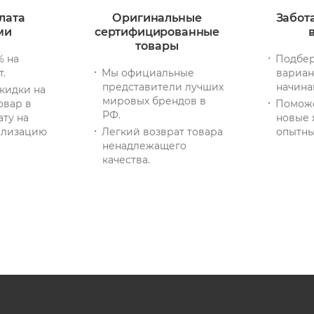
лата
Оригинальные
Забот
ми
сертифицированные
товары
% на
Подбер
т.
Мы официальные
вариан
представители лучших
начина
кидки на
мировых брендов в
овар в
Помож
РФ.
ату на
новые 
тилизацию
Легкий возврат товара
опытны
ненадлежащего
качества.