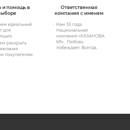
а и помощь в
Ответственная
выборе
компания с именем
ем идеальный
Нам 33 года.
т для
Национальная
ющих.
компания «КАЗАНОВА
69». Любовь
ем раскрыть
побеждает. Всегда.
желания
м покупателям.