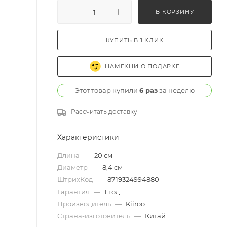
В КОРЗИНУ
КУПИТЬ В 1 КЛИК
НАМЕКНИ О ПОДАРКЕ
Этот товар купили
6 раз
за неделю
Рассчитать доставку
Характеристики
Длина
—
20 см
Диаметр
—
8,4 см
ШтрихКод
—
8719324994880
Гарантия
—
1 год
Производитель
—
Kiiroo
Страна-изготовитель
—
Китай