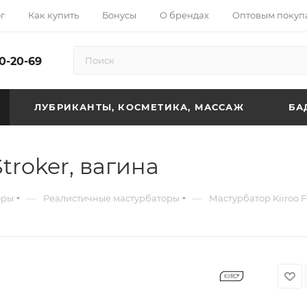
г
Как купить
Бонусы
О брендах
Оптовым покуп
10-20-69
ЛУБРИКАНТЫ, КОСМЕТИКА, МАССАЖ
БА
troker, вагина
—
—
оры
Реалистичные мастурбаторы
Мастурбатор Kiiroo F