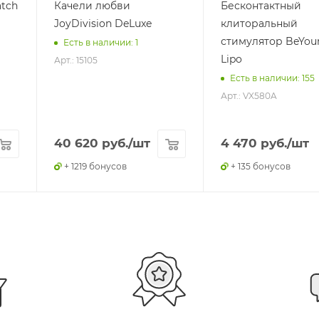
tch
Качели любви
Бесконтактный
JoyDivision DeLuxe
клиторальный
стимулятор BeYou
Есть в наличии: 1
Lipo
Арт.: 15105
Есть в наличии: 155
Арт.: VX580A
40 620
руб.
/шт
4 470
руб.
/шт
+ 1219 бонусов
+ 135 бонусов