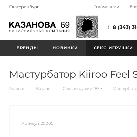
О компании
Бло
Екатеринбург
8 (343) 3
БРЕНДЫ
НОВИНКИ
СЕКС-ИГРУШКИ
Мастурбатор Kiiroo Feel S
—
—
—
Главная
Каталог
Секс-игрушки 18+
Мастурбат
Артикул:
20005