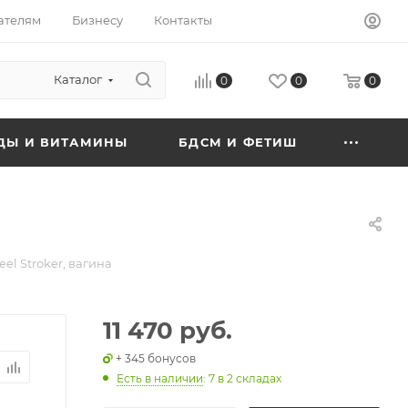
ателям
Бизнесу
Контакты
Каталог
0
0
0
ДЫ И ВИТАМИНЫ
БДСМ И ФЕТИШ
eel Stroker, вагина
11 470 руб.
+ 345 бонусов
Есть в наличии
: 7
в 2 складах