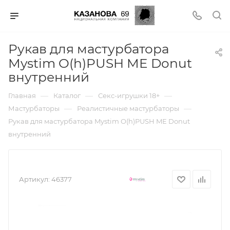
Рукав для мастурбатора
Mystim O(h)PUSH ME Donut
внутренний
—
—
—
Главная
Каталог
Секс-игрушки 18+
—
—
Мастурбаторы
Реалистичные мастурбаторы
Рукав для мастурбатора Mystim O(h)PUSH ME Donut
внутренний
Артикул:
46377